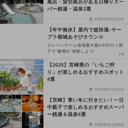
風呂・貸切風呂がある日帰りスー
パー銭湯・温泉2選
2025年02月20日
【年中無休】屋内で超快適♪サー
プラ都城あそびタウン☆
クレーンゲーム地域最大級の192口☆親
子で“爆穫れ”体験しよう!
PR
【2025】宮崎県の「いちご狩
り」が楽しめるおすすめスポット
4選
2025年01月10日
【宮崎】寒い冬に行きたい！一日
中親子で楽しめるおすすめスーパ
ー銭湯＆温泉6選
2025年01月09日