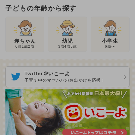
子どもの年齢から探す
幼児
赤ちゃん
小学生
3歳4歳5歳
0歳1歳2歳
6歳〜
Twitter＠いこーよ
子育て中のママパパのお出かけを応援！