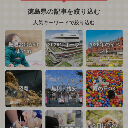
徳島県の記事を絞り込む
人気キーワードで絞り込む
厳選お出かけ
2026年オープ
2026年のイベ
まとめ
ン
ント
恐竜
無料・格安
雨の日OK
今日は何の