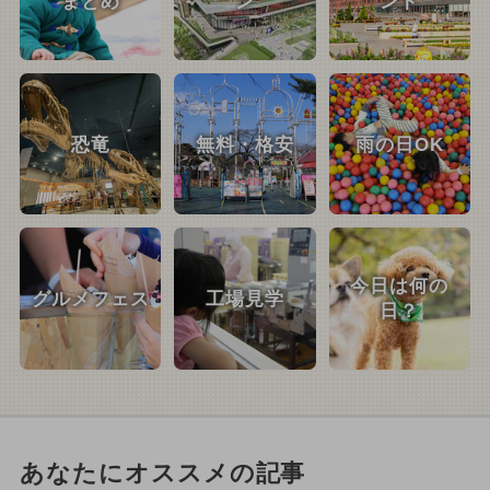
まとめ
ン
ント
恐竜
無料・格安
雨の日OK
今日は何の
グルメフェス
工場見学
日？
あなたにオススメの記事