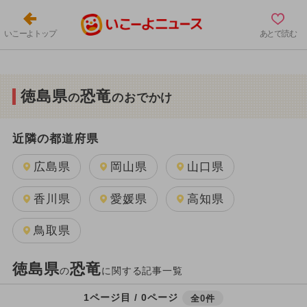
いこーよトップ
あとで読む
徳島県
恐竜
の
のおでかけ
近隣の都道府県
広島県
岡山県
山口県
香川県
愛媛県
高知県
鳥取県
徳島県
恐竜
の
に関する記事一覧
1ページ目 / 0ページ
全0件