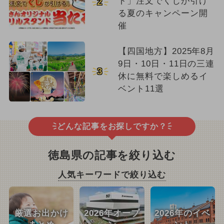
ト」注文でくじが引け
2
る夏のキャンペーン開
催
【四国地方】2025年8月
9日・10日・11日の三連
3
休に無料で楽しめるイ
ベント11選
どんな記事をお探しですか？
徳島県の記事を絞り込む
人気キーワードで絞り込む
厳選お出かけ
2026年オープ
2026年のイベ