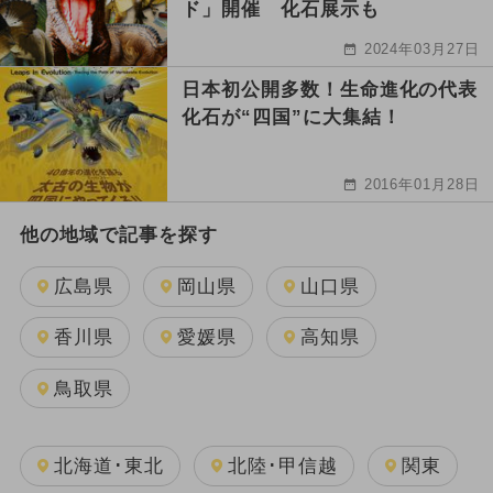
ド」開催 化石展示も
2024年03月27日
日本初公開多数！生命進化の代表
化石が“四国”に大集結！
2016年01月28日
他の地域で記事を探す
広島県
岡山県
山口県
香川県
愛媛県
高知県
鳥取県
北海道･東北
北陸･甲信越
関東