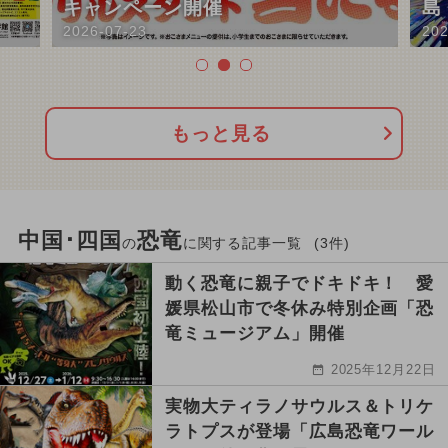
キャンペーン開催
島
2026-07-23
202
もっと見る
中国･四国
恐竜
の
に関する記事一覧
(3件)
動く恐竜に親子でドキドキ！ 愛
媛県松山市で冬休み特別企画「恐
竜ミュージアム」開催
2025年12月22日
実物大ティラノサウルス＆トリケ
ラトプスが登場「広島恐竜ワール