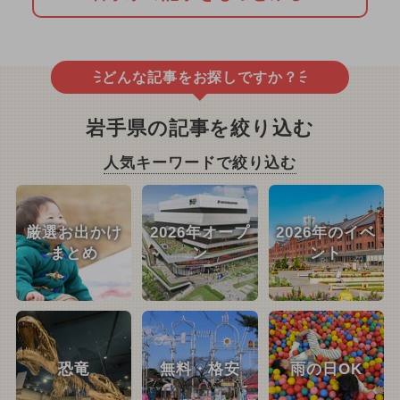
どんな記事をお探しですか？
岩手県の記事を絞り込む
人気キーワードで絞り込む
厳選お出かけ
2026年オープ
2026年のイベ
まとめ
ン
ント
恐竜
無料・格安
雨の日OK