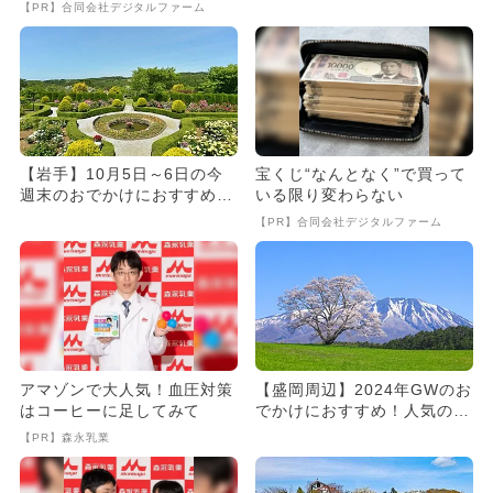
け
め！人気のスポットランキ
【PR】合同会社デジタルファーム
ン...
【岩手】10月5日～6日の今
宝くじ“なんとなく”で買って
週末のおでかけにおすすめ！
いる限り変わらない
人気のスポットランキング
【PR】合同会社デジタルファーム
アマゾンで大人気！血圧対策
【盛岡周辺】2024年GWのお
はコーヒーに足してみて
でかけにおすすめ！人気のス
ポットランキング
【PR】森永乳業