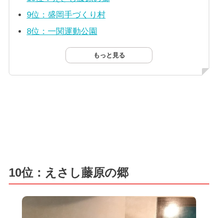
9位：盛岡手づくり村
8位：一関運動公園
もっと見る
10位：えさし藤原の郷