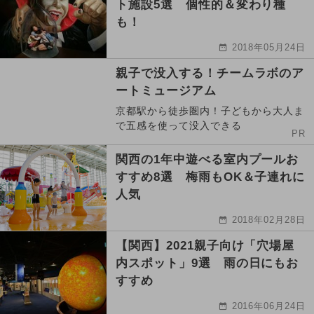
ト施設5選 個性的＆変わり種
も！
2018年05月24日
親子で没入する！チームラボのア
ートミュージアム
京都駅から徒歩圏内！子どもから大人ま
で五感を使って没入できる
PR
関西の1年中遊べる室内プールお
すすめ8選 梅雨もOK＆子連れに
人気
2018年02月28日
【関西】2021親子向け「穴場屋
内スポット」9選 雨の日にもお
すすめ
2016年06月24日