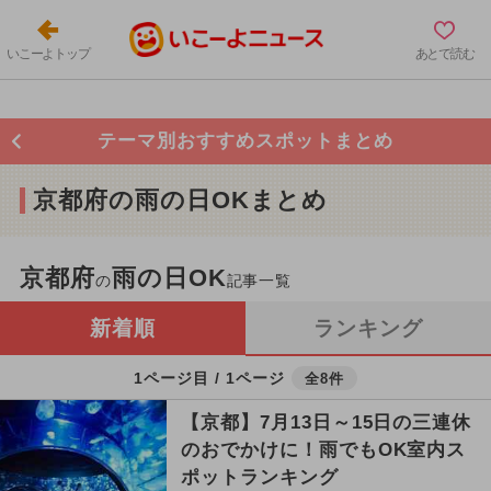
いこーよトップ
あとで読む
テーマ別おすすめスポットまとめ
京都府の雨の日OKまとめ
京都府
雨の日OK
の
記事一覧
新着順
ランキング
1ページ目 / 1ページ
全8件
【京都】7月13日～15日の三連休
のおでかけに！雨でもOK室内ス
ポットランキング