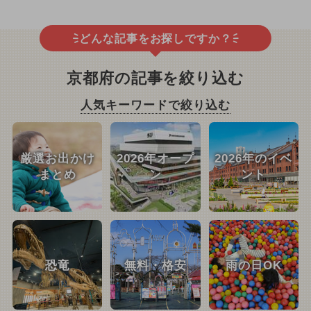
どんな記事をお探しですか？
京都府の記事を絞り込む
人気キーワードで絞り込む
厳選お出かけ
2026年オープ
2026年のイベ
まとめ
ン
ント
恐竜
無料・格安
雨の日OK