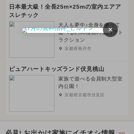
日本最大級！全長25m×25mの室内エアア
スレチック
大人も夢中♪全身を使って
×
遊べる約30種類の室内アト
ラクション
京都府南丹市
ピュアハートキッズランド伏見桃山
家族で遊べる会員制大型室
内公園！
京都府京都市伏見区
必見! お出かけ家族にイチオシ情報
PR