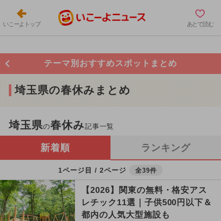
いこーよトップ
あとで読む
テーマ別おすすめスポットまとめ
埼玉県の春休みまとめ
埼玉県
春休み
の
記事一覧
新着順
ランキング
1ページ目 / 2ページ
全39件
【2026】関東の無料・格安アス
レチック11選｜子供500円以下＆
都内の人気大型施設も