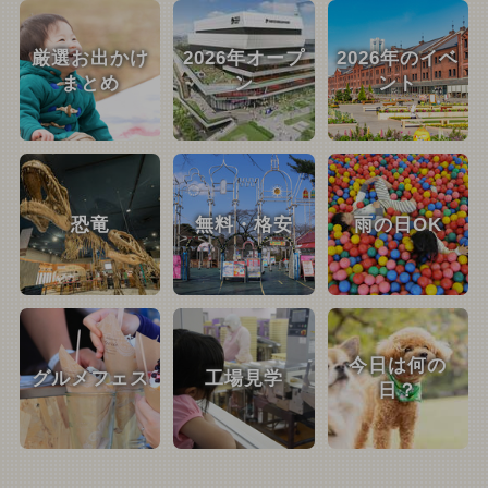
厳選お出かけ
2026年オープ
2026年のイベ
まとめ
ン
ント
恐竜
無料・格安
雨の日OK
今日は何の
グルメフェス
工場見学
日？