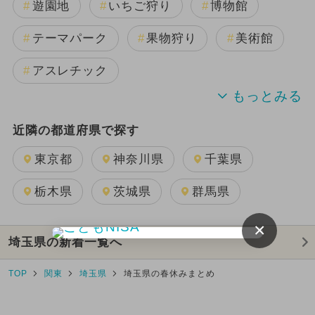
遊園地
いちご狩り
博物館
テーマパーク
果物狩り
美術館
アスレチック
動物園
電車・鉄道
公園
近隣の都道府県で探す
道の駅
科学館
東京都
神奈川県
千葉県
栃木県
茨城県
群馬県
×
埼玉県の新着一覧へ
TOP
関東
埼玉県
埼玉県の春休みまとめ