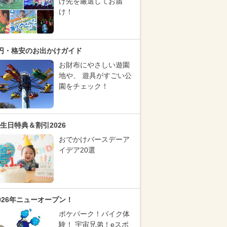
け先を厳選してお届
け！
円・格安のお出かけガイド
お財布にやさしい遊園
地や、 遊具がすごい公
園をチェック！
生日特典＆割引2026
おでかけバースデーア
イデア20選
026年ニューオープン！
ポケパーク！バイク体
験！ 宇宙兄弟！eスポ