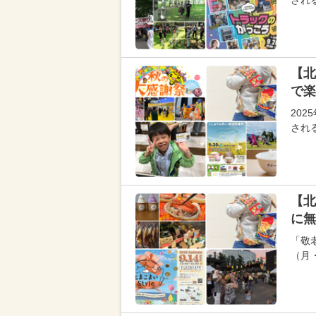
され
【北
で楽
20
され
【北
に無
「敬
（月