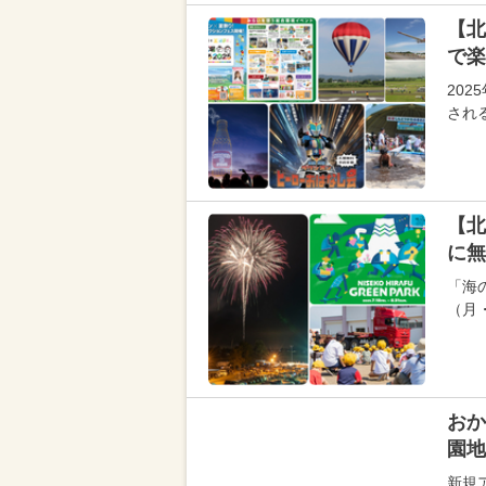
【北
で楽
20
され
【北
に無
「海の
（月
おか
園地
新規