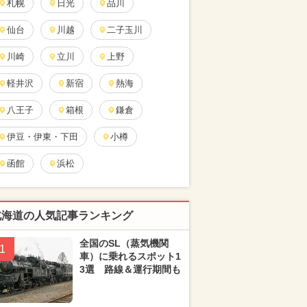
札幌
日光
品川
仙台
川越
二子玉川
川崎
立川
上野
軽井沢
新宿
熱海
八王子
箱根
鎌倉
伊豆・伊東・下田
小樽
函館
浜松
北海道の人気記事ランキング
全国のSL（蒸気機関
1
車）に乗れるスポット1
3選 路線＆運行期間も