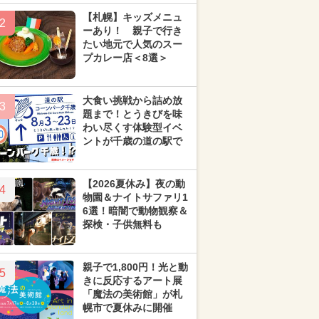
【札幌】キッズメニュ
2
ーあり！ 親子で行き
たい地元で人気のスー
プカレー店＜8選＞
大食い挑戦から詰め放
3
題まで！とうきびを味
わい尽くす体験型イベ
ントが千歳の道の駅で
【2026夏休み】夜の動
4
物園＆ナイトサファリ1
6選！暗闇で動物観察＆
探検・子供無料も
親子で1,800円！光と動
5
きに反応するアート展
「魔法の美術館」が札
幌市で夏休みに開催