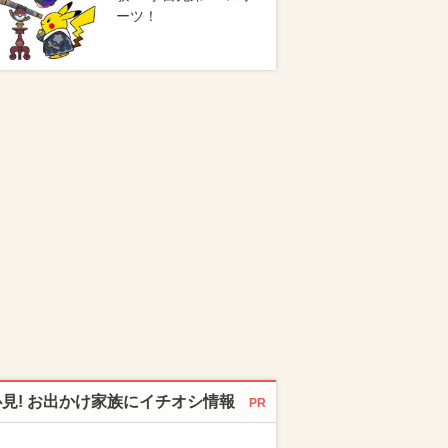
ーツ！
必見! お出かけ家族にイチオシ情報
PR