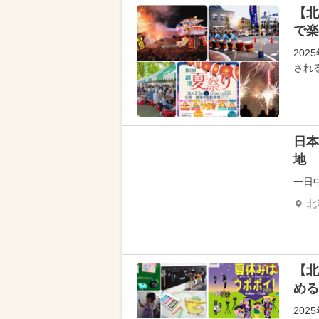
【北
で楽
20
され
日本
地
一日
北
【北
める
20