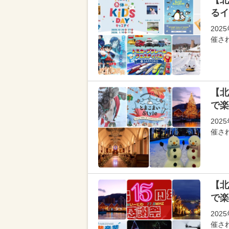
【北
るイ
202
催さ
【北
で楽
202
催さ
【北
で楽
202
催さ