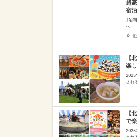
超豪
宿泊
1泊
へ
北
【北
楽し
20
され
【北
で楽
20