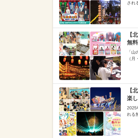
され
【北
無料
「山
（月
【北
楽し
20
れる