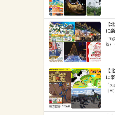
【北
に楽
「勤
祝）
【北
に楽
「スポ
（日