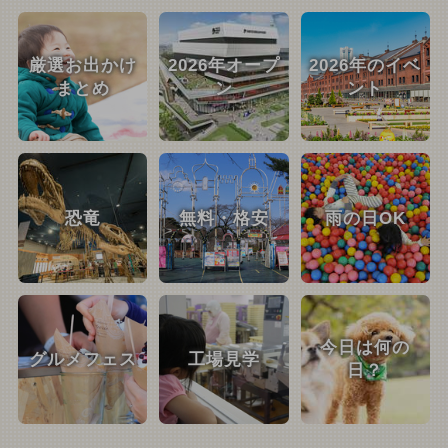
厳選お出かけ
2026年オープ
2026年のイベ
まとめ
ン
ント
恐竜
無料・格安
雨の日OK
今日は何の
グルメフェス
工場見学
日？