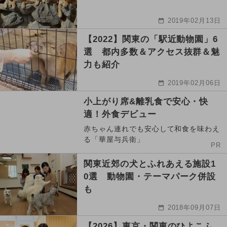
2019年02月13日
【2022】関東の「駅近動物園」6
選 都内多数＆アクセス抜群＆魅
力も紹介
2019年02月06日
小上がり席&離乳食で安心・快
適！外食デビュー
赤ちゃん連れでも安心して和食を味わえ
る「華屋与兵衛」
PR
関東近郊の犬とふれあえる施設1
0選 動物園・テーマパーク併設
も
2018年09月07日
【2026】東京・関東のひよこふ