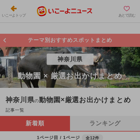
いこーよトップ
あとで読む
テーマ別おすすめスポットまとめ
神奈川県
動物園 × 厳選お出かけまとめ
神奈川県
動物園×厳選お出かけまとめ
の
記事一覧
新着順
ランキング
1ページ目 / 1ページ
全12件