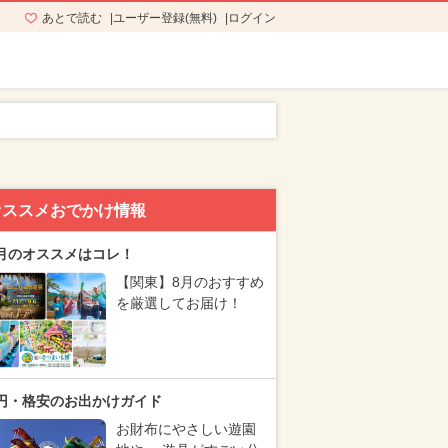
あとで読む
ユーザー登録(無料)
ログイン
オススメおでかけ情報
月のオススメはコレ！
【関東】8月のおすすめ
を厳選してお届け！
円・格安のお出かけガイド
お財布にやさしい遊園