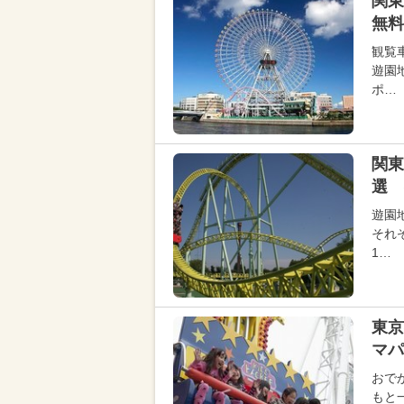
関東
無料
観覧
遊園
ポ…
関東
選 
遊園
それ
1…
東京
マパ
おで
もと