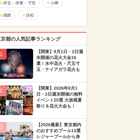
伊豆・伊東・下田
小樽
函館
浜松
東京都の人気記事ランキング
【関東】8月1日・2日週
1
末開催の花火大会16
選！水中花火・尺五寸
玉・ナイアガラ花火も
【関東】2026年8月1
2
日・2日週末開催の無料
イベント20選 大規模夏
祭り＆花火大会も！
【2026最新】東京都内
3
のおすすめプール13選
レジャープールから身