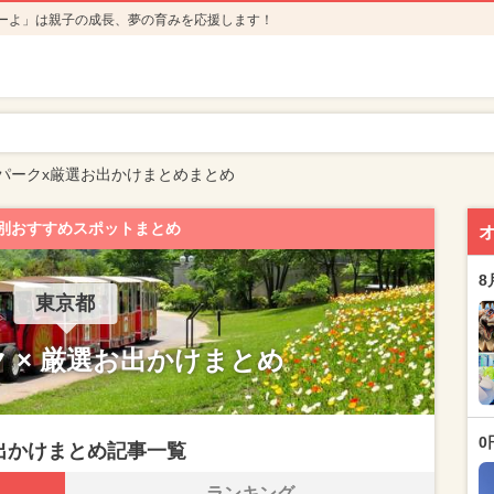
ーよ」は親子の成長、夢の育みを応援します！
パークx厳選お出かけまとめまとめ
別おすすめスポットまとめ
8
東京都
 × 厳選お出かけまとめ
0
出かけまとめ記事一覧
ランキング