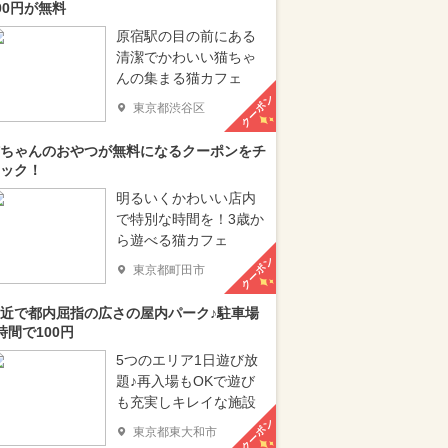
00円が無料
原宿駅の目の前にある
清潔でかわいい猫ちゃ
んの集まる猫カフェ
クーポン
東京都渋谷区
ちゃんのおやつが無料になるクーポンをチ
ック！
明るいくかわいい店内
で特別な時間を！3歳か
ら遊べる猫カフェ
クーポン
東京都町田市
近で都内屈指の広さの屋内パーク♪駐車場
時間で100円
5つのエリア1日遊び放
題♪再入場もOKで遊び
も充実しキレイな施設
クーポン
東京都東大和市