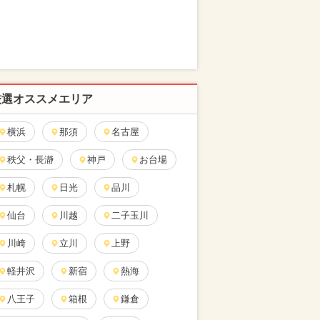
厳選オススメエリア
横浜
那須
名古屋
秩父・長瀞
神戸
お台場
札幌
日光
品川
仙台
川越
二子玉川
川崎
立川
上野
軽井沢
新宿
熱海
八王子
箱根
鎌倉