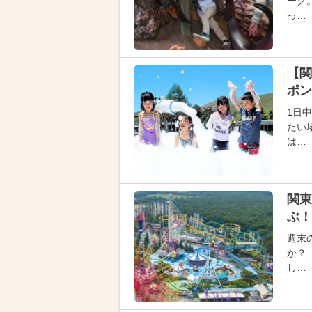
ーク
っ…
【関
ポン
1日
たい
は…
関東
ぶ！
週末
か？
し…