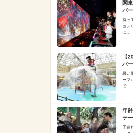
関東
パー
持っ
ョン
に…
【2
パー
暑い
ーマ
で…
年齢
テー
子連