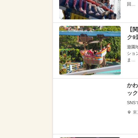
回…
【関
ク9
遊園
ショ
ま…
かわ
ック
SN
東