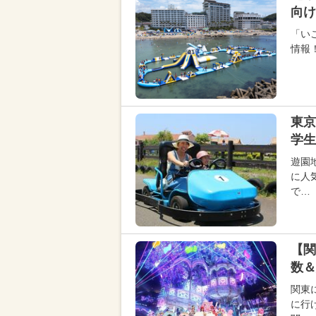
向け
「い
情報
東京
学生
遊園
に人
で…
【関
数＆
関東
に行