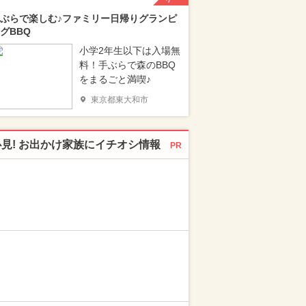
ぶらで楽しむ♪ファミリー日帰りグランピ
グBBQ
小学2年生以下は入場無
料！手ぶらで森のBBQ
をまるごと満喫♪
東京都東大和市
必見! お出かけ家族にイチオシ情報
PR