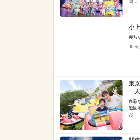
関…
小上
赤ち
東
東京
人
多彩
遊園
お…