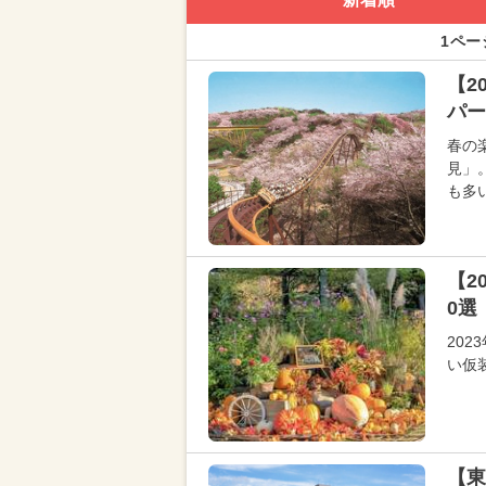
1ペー
【2
パー
春の
見」
も多
【2
0選
20
い仮
【東