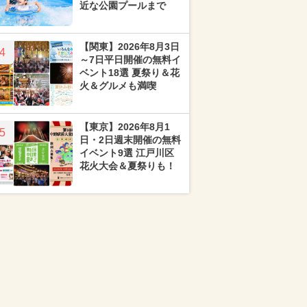
近な公園プールまで
【関東】2026年8月3日
4
～7日平日開催の無料イ
ベント18選 夏祭り＆花
火＆グルメも満喫
【東京】2026年8月1
5
日・2日週末開催の無料
イベント9選 江戸川区
花火大会＆夏祭りも！