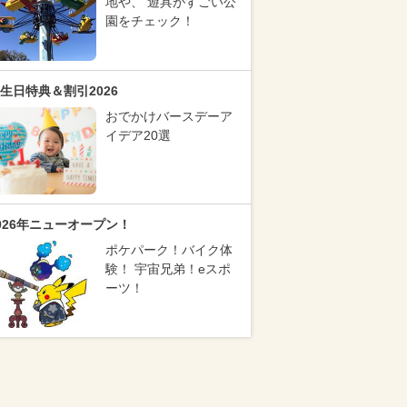
地や、 遊具がすごい公
園をチェック！
生日特典＆割引2026
おでかけバースデーア
イデア20選
026年ニューオープン！
ポケパーク！バイク体
験！ 宇宙兄弟！eスポ
ーツ！