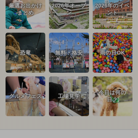
厳選お出かけ
2026年オープ
2026年のイベ
まとめ
ン
ント
恐竜
無料・格安
雨の日OK
今日は何の
グルメフェス
工場見学
日？