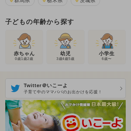
群馬県
栃木県
茨城県
子どもの年齢から探す
幼児
赤ちゃん
小学生
3歳4歳5歳
0歳1歳2歳
6歳〜
Twitter＠いこーよ
子育て中のママパパのお出かけを応援！