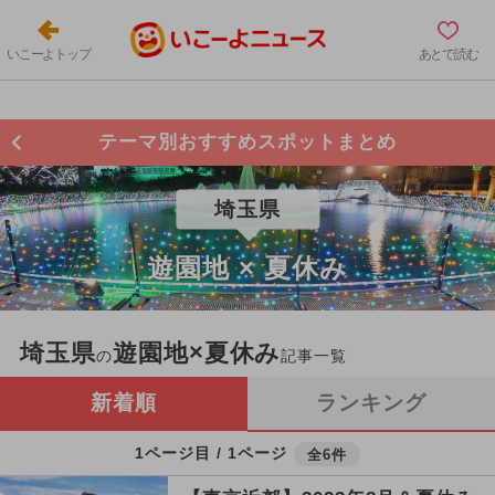
いこーよトップ
あとで読む
テーマ別おすすめスポットまとめ
埼玉県
遊園地 × 夏休み
埼玉県
遊園地×夏休み
の
記事一覧
新着順
ランキング
1ページ目 / 1ページ
全6件