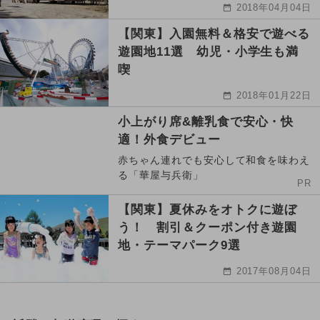
2018年04月04日
【関東】入園無料＆格安で遊べる
遊園地11選 幼児・小学生も満
喫
2018年01月22日
小上がり席&離乳食で安心・快
適！外食デビュー
赤ちゃん連れでも安心して和食を味わえ
る「華屋与兵衛」
PR
【関東】夏休みをオトクに遊ぼ
う！ 割引＆クーポン付き遊園
地・テーマパーク9選
2017年08月04日