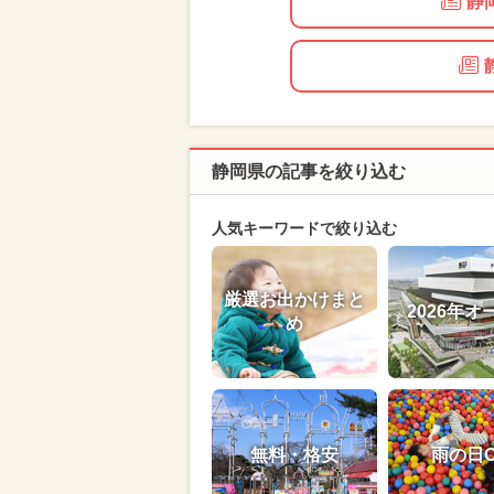
静
静岡県の記事を絞り込む
人気キーワードで絞り込む
厳選お出かけまと
2026年オ
め
無料・格安
雨の日