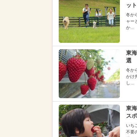
ット
冬か
ャー
か…
東海
選 
冬か
かけ
し…
東海
スポ
いち
不要