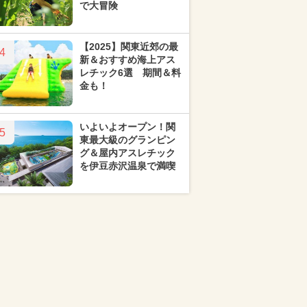
で大冒険
【2025】関東近郊の最
4
新＆おすすめ海上アス
レチック6選 期間＆料
金も！
いよいよオープン！関
5
東最大級のグランピン
グ＆屋内アスレチック
を伊豆赤沢温泉で満喫