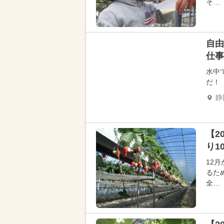
そ…
自由
仕事
水中
だ！
静
【2
り1
12
るた
全…