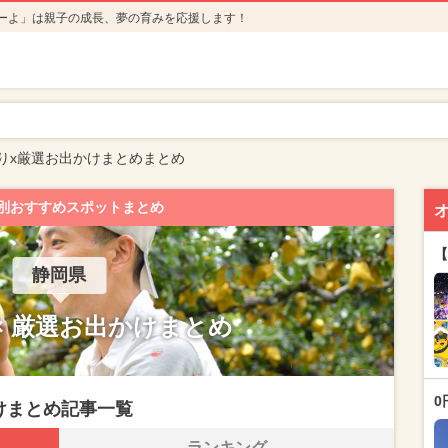
ーよ」は親子の成長、夢の育みを応援します！
りx厳選お出かけまとめまとめ
別おすすめスポットまとめ
【
静岡県
× 厳選お出かけまとめ
0
けまとめ記事一覧
ランキング