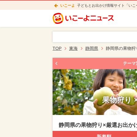
いこーよ
子どもとお出かけ情報サイト「いこ
TOP
東海
静岡県
静岡県の果物狩
テーマ
果物狩り 
静岡県の果物狩り×厳選お出か
新着順