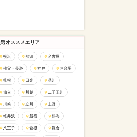
厳選オススメエリア
横浜
那須
名古屋
秩父・長瀞
神戸
お台場
札幌
日光
品川
仙台
川越
二子玉川
川崎
立川
上野
軽井沢
新宿
熱海
八王子
箱根
鎌倉