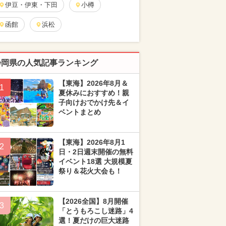
伊豆・伊東・下田
小樽
函館
浜松
静岡県の人気記事ランキング
【東海】2026年8月＆
1
夏休みにおすすめ！親
子向けおでかけ先＆イ
ベントまとめ
【東海】2026年8月1
2
日・2日週末開催の無料
イベント18選 大規模夏
祭り＆花火大会も！
【2026全国】8月開催
3
「とうもろこし迷路」4
選！夏だけの巨大迷路