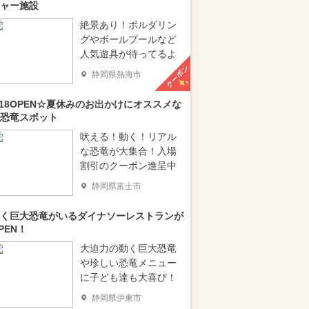
ャー施設
絶景あり！ボルダリン
グやボールプールなど
人気遊具が待ってるよ
クーポン
静岡県熱海市
/18OPEN☆夏休みのお出かけにオススメな
恐竜スポット
吠える！動く！リアル
な恐竜が大集合！入場
割引のクーポン進呈中
静岡県富士市
く巨大恐竜がいるダイナソーレストランが
PEN！
大迫力の動く巨大恐竜
や珍しい恐竜メニュー
に子ども達も大喜び！
静岡県伊東市