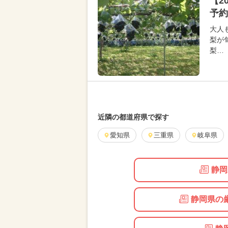
【2
予約
大人
梨が
梨…
近隣の都道府県で探す
愛知県
三重県
岐阜県
静岡
静岡県の