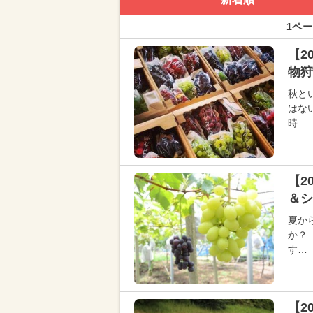
1ペー
【2
物狩
秋と
はな
時…
【2
＆シ
夏か
か？
す…
【2