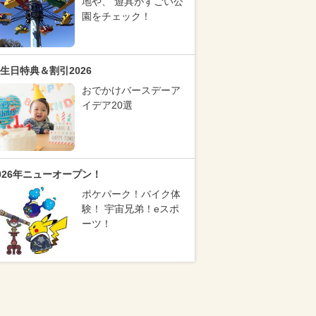
地や、 遊具がすごい公
園をチェック！
生日特典＆割引2026
おでかけバースデーア
イデア20選
026年ニューオープン！
ポケパーク！バイク体
験！ 宇宙兄弟！eスポ
ーツ！