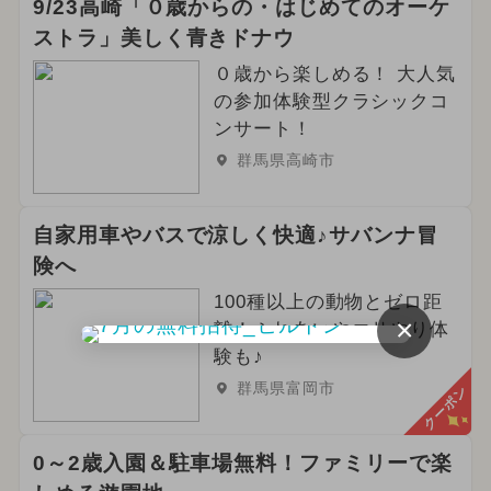
9/23高崎「０歳からの・はじめてのオーケ
ストラ」美しく青きドナウ
０歳から楽しめる！ 大人気
の参加体験型クラシックコ
ンサート！
群馬県高崎市
自家用車やバスで涼しく快適♪サバンナ冒
険へ
100種以上の動物とゼロ距
×
離！ふれあいやエサやり体
験も♪
群馬県富岡市
クーポン
0～2歳入園＆駐車場無料！ファミリーで楽