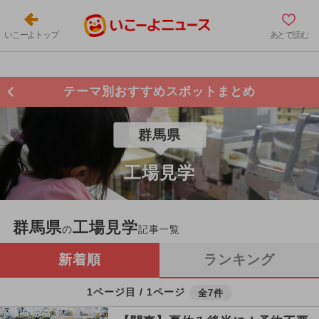
いこーよトップ
あとで読む
テーマ別おすすめスポットまとめ
群馬県
工場見学
群馬県
工場見学
の
記事一覧
新着順
ランキング
1ページ目 / 1ページ
全7件