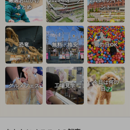
厳選お出かけ
2026年オープ
2026年のイベ
まとめ
ン
ント
恐竜
無料・格安
雨の日OK
今日は何の
グルメフェス
工場見学
日？