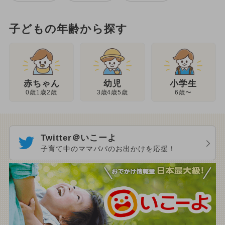
子どもの年齢から探す
幼児
赤ちゃん
小学生
3歳4歳5歳
0歳1歳2歳
6歳〜
Twitter＠いこーよ
子育て中のママパパのお出かけを応援！