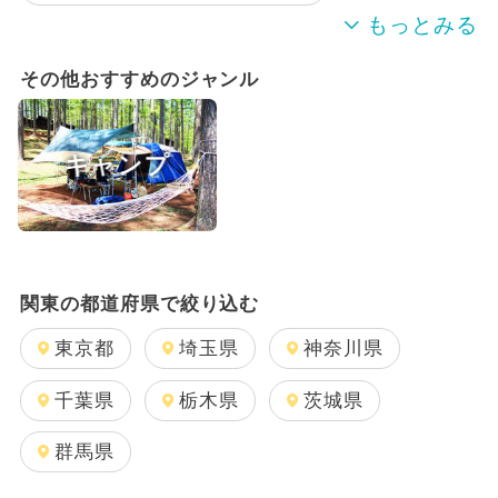
絶景
外遊び（屋外遊び場）
その他おすすめのジャンル
厳選お出かけまとめ
キャンプ
2019年のイベント
関東の都道府県で絞り込む
東京都
埼玉県
神奈川県
千葉県
栃木県
茨城県
群馬県