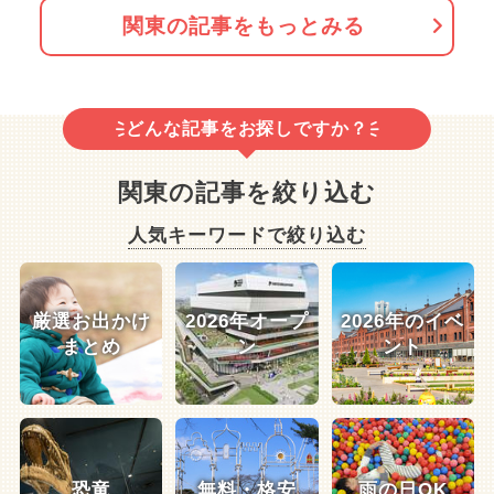
関東の記事をもっとみる
どんな記事をお探しですか？
関東の記事を絞り込む
人気キーワードで絞り込む
厳選お出かけ
2026年オープ
2026年のイベ
まとめ
ン
ント
恐竜
無料・格安
雨の日OK