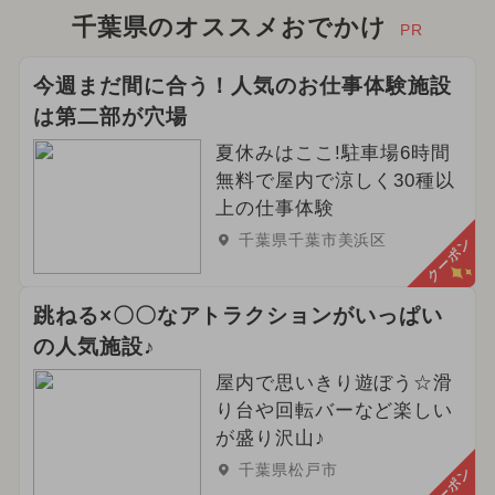
千葉県のオススメおでかけ
PR
今週まだ間に合う！人気のお仕事体験施設
は第二部が穴場
夏休みはここ!駐車場6時間
無料で屋内で涼しく30種以
上の仕事体験
千葉県千葉市美浜区
クーポン
跳ねる×〇〇なアトラクションがいっぱい
の人気施設♪
屋内で思いきり遊ぼう☆滑
り台や回転バーなど楽しい
が盛り沢山♪
千葉県松戸市
クーポン