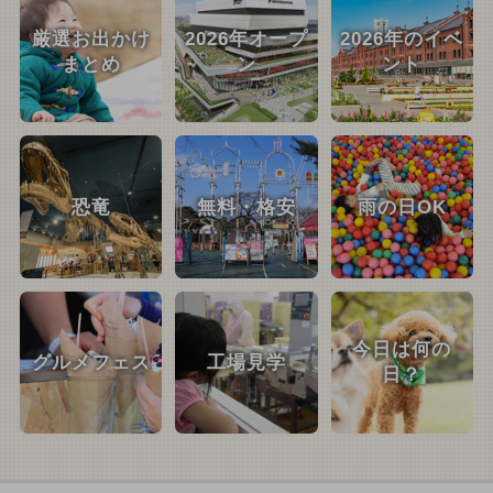
厳選お出かけ
2026年オープ
2026年のイベ
まとめ
ン
ント
恐竜
無料・格安
雨の日OK
今日は何の
グルメフェス
工場見学
日？