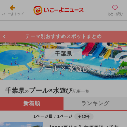
いこーよトップ
あとで読む
テーマ別おすすめスポットまとめ
千葉県
プール × 水遊び
千葉県
プール×水遊び
の
記事一覧
新着順
ランキング
1ページ目 / 1ページ
全12件