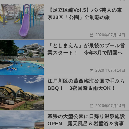
【足立区編Vol.5】パパ芸人の東
京23区「公園」全制覇の旅
2020年07月14日
「としまえん」が最後のプール営
業スタート！ 今年8月で閉園へ
2020年07月14日
江戸川区の葛西臨海公園で手ぶら
BBQ！ 3密回避＆雨天OK！
2020年07月14日
幕張の大型公園に日帰り温泉施設
OPEN 露天風呂＆岩盤浴＆食事