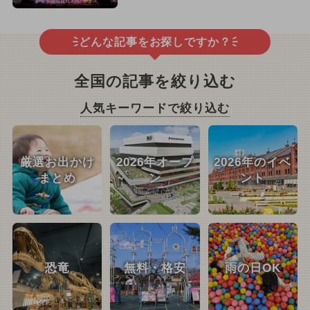
どんな記事をお探しですか？
全国の記事を絞り込む
人気キーワードで絞り込む
厳選お出かけ
2026年オープ
2026年のイベ
まとめ
ン
ント
恐竜
無料・格安
雨の日OK