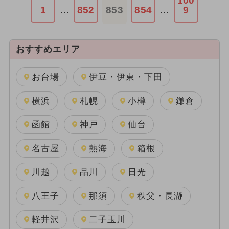
100
1
…
852
853
854
…
9
おすすめエリア
お台場
伊豆・伊東・下田
横浜
札幌
小樽
鎌倉
函館
神戸
仙台
名古屋
熱海
箱根
川越
品川
日光
八王子
那須
秩父・長瀞
軽井沢
二子玉川