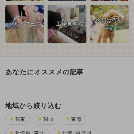
今日は何の
グルメフェス
工場見学
日？
あなたにオススメの記事
地域から絞り込む
関東
関西
東海
北海道･東北
北陸･甲信越