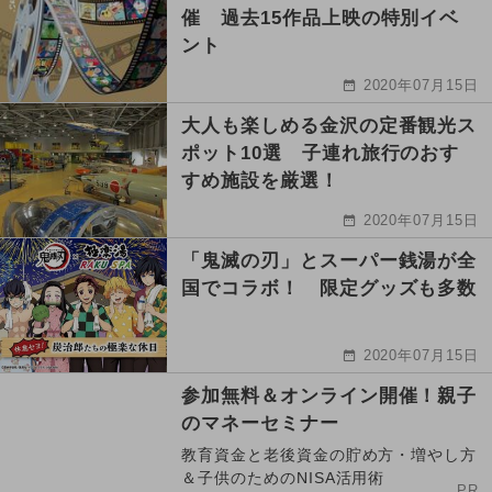
催 過去15作品上映の特別イベ
ント
2020年07月15日
大人も楽しめる金沢の定番観光ス
ポット10選 子連れ旅行のおす
すめ施設を厳選！
2020年07月15日
「鬼滅の刃」とスーパー銭湯が全
国でコラボ！ 限定グッズも多数
2020年07月15日
参加無料＆オンライン開催！親子
のマネーセミナー
教育資金と老後資金の貯め方・増やし方
＆子供のためのNISA活用術
PR