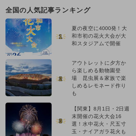
全国の人気記事ランキング
夏の夜空に4000発！大
和市初の花火大会が大
1
和スタジアムで開催
アウトレットに夕方か
ら楽しめる動物園登
場 昆虫展＆家族で楽
2
しめるレモネード作り
も
【関東】8月1日・2日週
末開催の花火大会16
3
選！水中花火・尺五寸
玉・ナイアガラ花火も