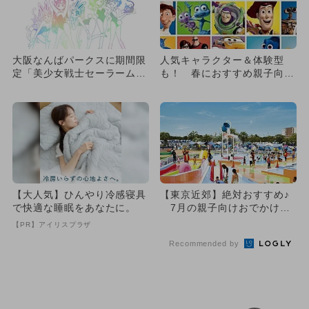
大阪なんばパークスに期間限
人気キャラクター＆体験型
定「美少女戦士セーラームー
も！ 春におすすめ親子向け
ン ミュージアム カフェ」
展覧会14選
O...
【大人気】ひんやり冷感寝具
【東京近郊】絶対おすすめ♪
で快適な睡眠をあなたに。
7月の親子向けおでかけ先
まとめ！
【PR】アイリスプラザ
Recommended by