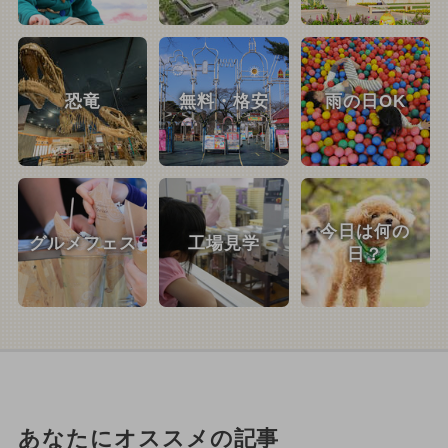
恐竜
無料・格安
雨の日OK
今日は何の
グルメフェス
工場見学
日？
あなたにオススメの記事