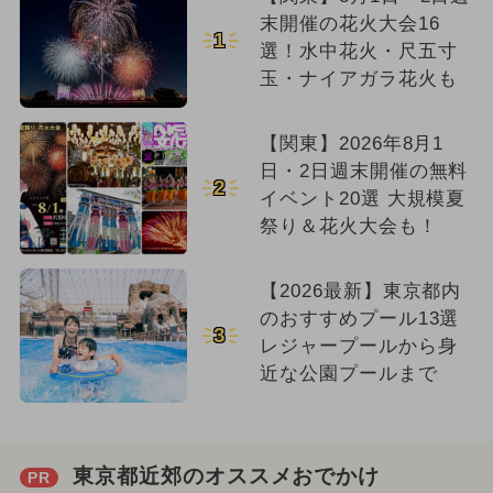
末開催の花火大会16
1
選！水中花火・尺五寸
玉・ナイアガラ花火も
【関東】2026年8月1
日・2日週末開催の無料
2
イベント20選 大規模夏
祭り＆花火大会も！
【2026最新】東京都内
のおすすめプール13選
3
レジャープールから身
近な公園プールまで
東京都近郊のオススメおでかけ
PR