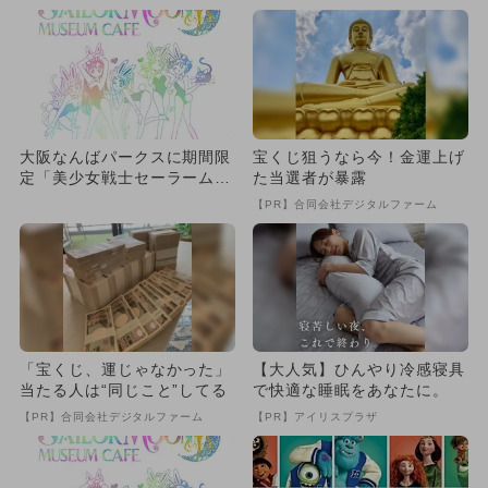
大阪なんばパークスに期間限
宝くじ狙うなら今！金運上げ
定「美少女戦士セーラームー
た当選者が暴露
ン ミュージアム カフェ」
【PR】合同会社デジタルファーム
O...
「宝くじ、運じゃなかった」
【大人気】ひんやり冷感寝具
当たる人は“同じこと”してる
で快適な睡眠をあなたに。
【PR】合同会社デジタルファーム
【PR】アイリスプラザ