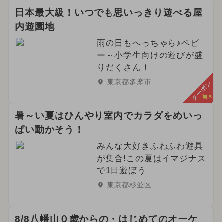
日本最大級！いつでも思いっきり遊べる屋
内遊園地
雨の日もへっちゃら♪ベビ
ー～小学生向けの遊びが盛
りだくさん！
東京都多摩市
クーポン
暑～い夏はひんやり室内でカラダをめいっ
ぱい動かそう！
みんな大好きふわふわ遊具
が集合!この夏はイマジナス
で1日遊ぼう
東京都杉並区
8/8八幡山０歳からの・はじめてのオーケ