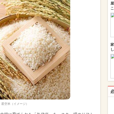
屋
こ
家
し
星空米（イメージ）