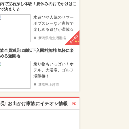
内で宝石探し体験！夏休みのおでかけはこ
で決まり☆
水遊びや人気のサマー
ボブスレーなど家族で
楽しめる遊びが満載☆
クーポン
新潟県南魚沼郡湯沢町
族全員満足!2歳以下入園料無料!気軽に楽
める遊園地
乗り物もいっぱい！ホ
テル、大浴場、ゴルフ
場隣接！
新潟県上越市
必見! お出かけ家族にイチオシ情報
PR