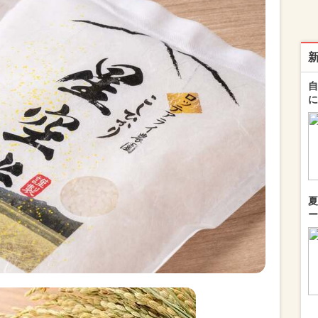
自
に
夏
ー