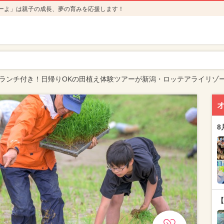
ーよ」は親子の成長、夢の育みを応援します！
でランチ付き！日帰りOKの田植え体験ツアーが新潟・ロッテアライリゾ
8
【