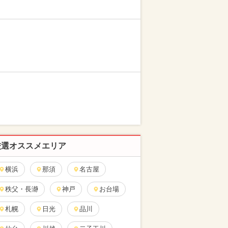
厳選オススメエリア
横浜
那須
名古屋
秩父・長瀞
神戸
お台場
札幌
日光
品川