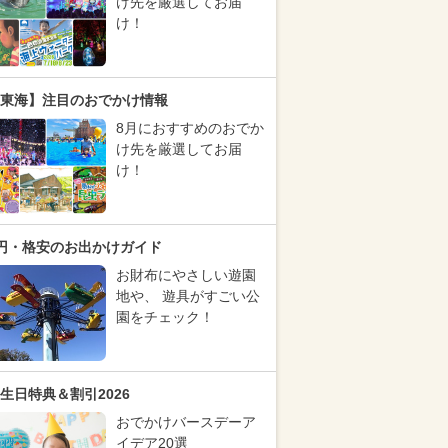
け先を厳選してお届
け！
東海】注目のおでかけ情報
8月におすすめのおでか
け先を厳選してお届
け！
円・格安のお出かけガイド
お財布にやさしい遊園
地や、 遊具がすごい公
園をチェック！
生日特典＆割引2026
おでかけバースデーア
イデア20選