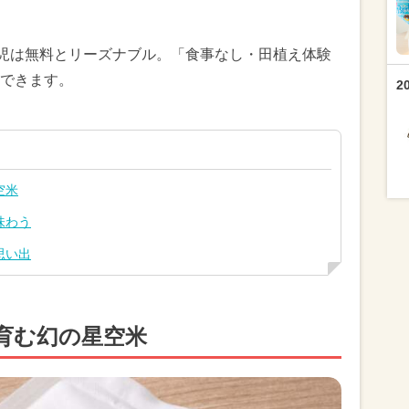
幼児は無料とリーズナブル。「食事なし・田植え体験
できます。
2
空米
味わう
思い出
育む幻の星空米