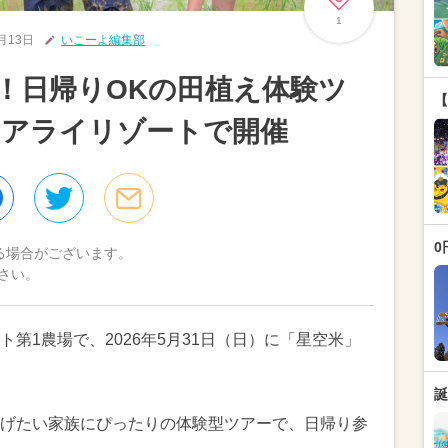
1
5月13日
いこーよ編集部
き！日帰りOKの田植え体験ツ
【
テアライリゾートで開催
0
る場合がございます。
さい。
第1農場で、2026年5月31日（日）に「星空米」
誕
げたい家族にぴったりの体験型ツアーで、日帰り参