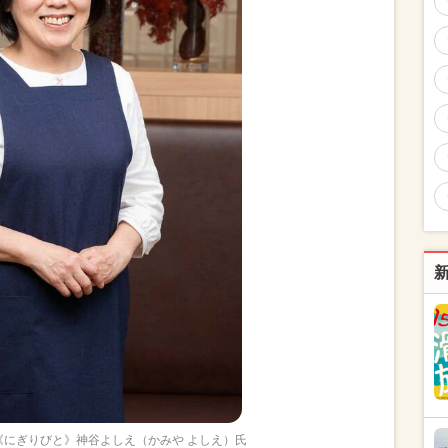
《にぎりびと》神谷よしえ（かみや よしえ）氏