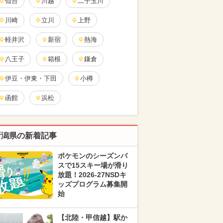
仙台
川越
二子玉川
川崎
立川
上野
軽井沢
新宿
熱海
八王子
箱根
鎌倉
伊豆・伊東・下田
小樽
函館
浜松
新潟県の新着記事
ポケモンのシーズンパ
スで15スキー場が滑り
放題！2026-27NSDキ
ッズプログラム募集開
始
【北陸・甲信越】駅か