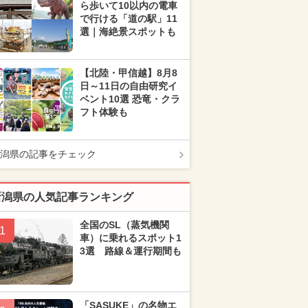
ら歩いて10以内の電車
で行ける「道の駅」11
選｜海絶景スポットも
【北陸・甲信越】8月8
日～11日の自由研究イ
ベント10選 恐竜・クラ
フト体験も
潟県の記事をチェック
新潟県の人気記事ランキング
全国のSL（蒸気機関
1
車）に乗れるスポット1
3選 路線＆運行期間も
「SASUKE」の名物エ