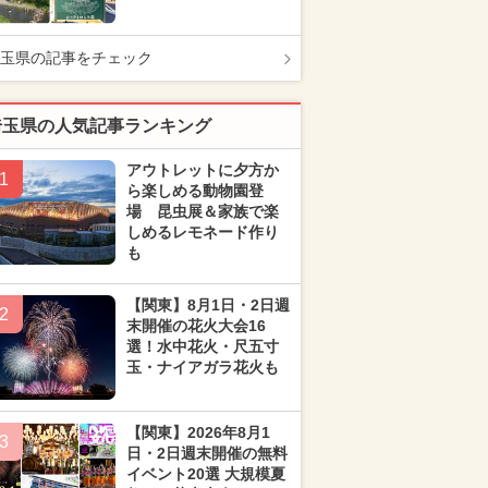
玉県の記事をチェック
埼玉県の人気記事ランキング
アウトレットに夕方か
1
ら楽しめる動物園登
場 昆虫展＆家族で楽
しめるレモネード作り
も
【関東】8月1日・2日週
2
末開催の花火大会16
選！水中花火・尺五寸
玉・ナイアガラ花火も
【関東】2026年8月1
3
日・2日週末開催の無料
イベント20選 大規模夏