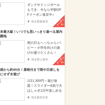
ダンクやドッジボール
もでき、今なら半額OF
Fクーポン進呈中♪
クーポン
埼玉県新座市
本最大級！いつでも思いっきり遊べる屋内
園地
雨の日もへっちゃら♪ベ
ビー～小学生向けの遊
びが盛りだくさん！
クーポン
埼玉県上尾市
袋から約40分！屋根付きで雨や日差しを
にせず水遊び
1日1,300円～遊び放
題！スライダー&泡で大
はしゃぎ1日中楽しめる
埼玉県所沢市