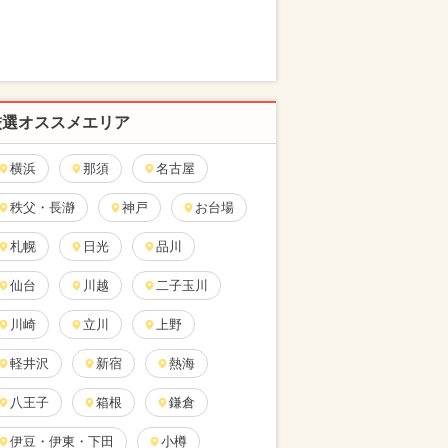
厳選オススメエリア
横浜
那須
名古屋
秩父・長瀞
神戸
お台場
札幌
日光
品川
仙台
川越
二子玉川
川崎
立川
上野
軽井沢
新宿
熱海
八王子
箱根
鎌倉
伊豆・伊東・下田
小樽