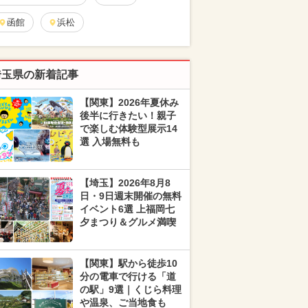
函館
浜松
埼玉県の新着記事
【関東】2026年夏休み
後半に行きたい！親子
で楽しむ体験型展示14
選 入場無料も
【埼玉】2026年8月8
日・9日週末開催の無料
イベント6選 上福岡七
夕まつり＆グルメ満喫
【関東】駅から徒歩10
分の電車で行ける「道
の駅」9選｜くじら料理
や温泉、ご当地食も