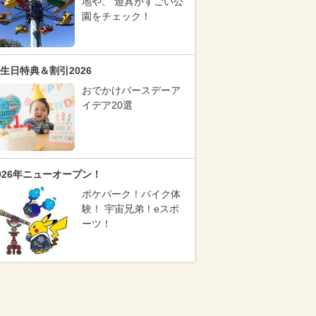
地や、 遊具がすごい公
園をチェック！
生日特典＆割引2026
おでかけバースデーア
イデア20選
026年ニューオープン！
ポケパーク！バイク体
験！ 宇宙兄弟！eスポ
ーツ！