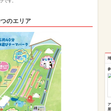
クです。
5つのエリア
参
ア
屋