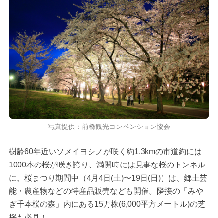
写真提供：前橋観光コンベンション協会
樹齢60年近いソメイヨシノが咲く約1.3kmの市道約には
1000本の桜が咲き誇り、満開時には見事な桜のトンネル
に。桜まつり期間中（4月4日(土)〜19日(日)）は、郷土芸
能・農産物などの特産品販売なども開催。隣接の「みや
ぎ千本桜の森」内にある15万株(6,000平方メートル)の芝
桜も必見！