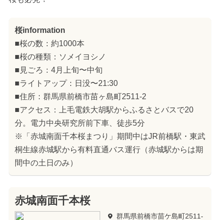
桜information
■桜の数：約1000本
■桜の種類：ソメイヨシノ
■見ごろ：4月上旬〜中旬
■ライトアップ：日没〜21:30
■住所：群馬県前橋市苗ヶ島町2511-2
■アクセス：上毛電鉄大胡駅からふるさとバスで20
分。電力中央研究所前下車、徒歩5分
※「赤城南面千本桜まつり」期間中はJR前橋駅・東武
桐生線赤城駅から有料直通バス運行（赤城駅からは期
間中の土日のみ）
赤城南面千本桜
群馬県前橋市苗ケ島町2511-