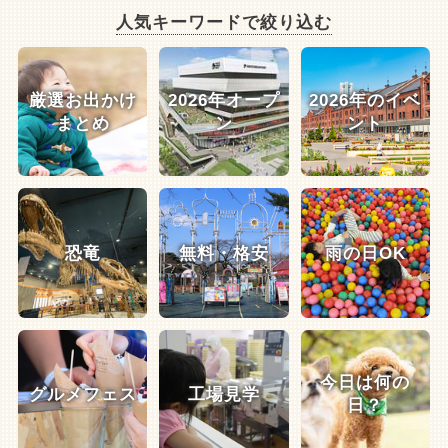
人気キーワードで絞り込む
厳選お出かけ
2026年オープ
2026年のイベ
まとめ
ン
ント
恐竜
無料・格安
雨の日OK
今日は何の
グルメフェス
工場見学
日？