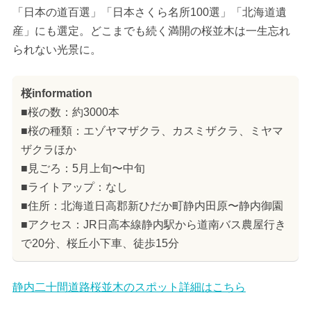
「日本の道百選」「日本さくら名所100選」「北海道遺
産」にも選定。どこまでも続く満開の桜並木は一生忘れ
られない光景に。
桜information
■桜の数：約3000本
■桜の種類：エゾヤマザクラ、カスミザクラ、ミヤマ
ザクラほか
■見ごろ：5月上旬〜中旬
■ライトアップ：なし
■住所：北海道日高郡新ひだか町静内田原〜静内御園
■アクセス：JR日高本線静内駅から道南バス農屋行き
で20分、桜丘小下車、徒歩15分
静内二十間道路桜並木のスポット詳細はこちら