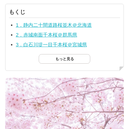
もくじ
1．静内二十間道路桜並木＠北海道
2．赤城南面千本桜＠群馬県
3．白石川堤一目千本桜＠宮城県
もっと見る