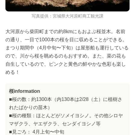
写真提供：宮城県大河原町商工観光課
大河原から柴田町までの約8kmにもおよぶ桜並木。名前
の通り、一目で1000本の桜を目に収めることができる。
まつり期間中（4月中旬〜下旬）は屋形船も運行している
ので、川から桜を眺めるのもおすすめ。また、菜の花も
自生しているので、ピンクと黄色の鮮やかな色彩も楽し
める！
桜information
■桜の数：約1300本（内130本は2/28（土）に植樹さ
れたばかりの苗木）
■桜の種類：ほとんどがソメイヨシノ。その他シロヤ
マザクラ、ヤエザクラ、センダイヨシノ等
■見ごろ： 4月上旬〜中旬