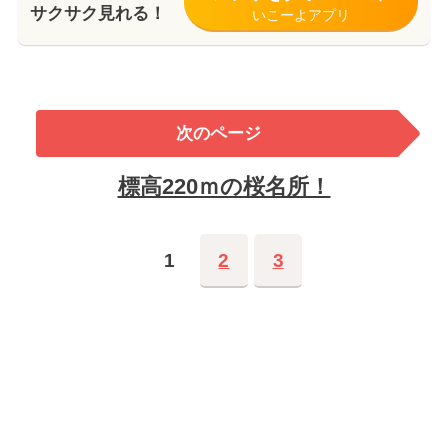
サクサク見れる！
いこーよアプリ
次のページ
標高220ｍの桜名所！
1
2
3