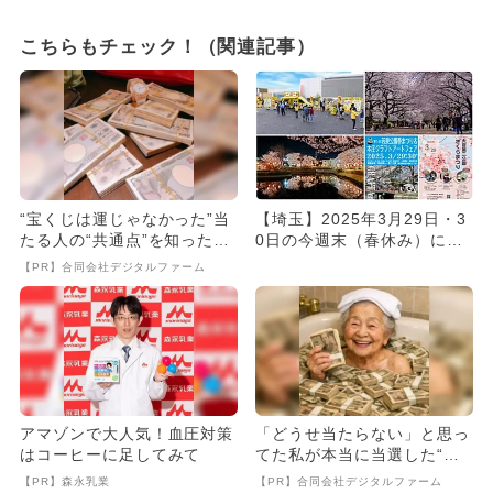
こちらもチェック！（関連記事）
“宝くじは運じゃなかった”当
【埼玉】2025年3月29日・3
たる人の“共通点”を知っただ
0日の今週末（春休み）に無
け
料で楽しめるイベント1...
【PR】合同会社デジタルファーム
アマゾンで大人気！血圧対策
「どうせ当たらない」と思っ
はコーヒーに足してみて
てた私が本当に当選した“買
い方”がこれ
【PR】森永乳業
【PR】合同会社デジタルファーム