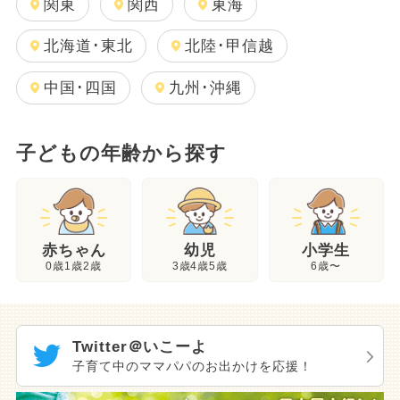
関東
関西
東海
北海道･東北
北陸･甲信越
中国･四国
九州･沖縄
子どもの年齢から探す
幼児
赤ちゃん
小学生
3歳4歳5歳
0歳1歳2歳
6歳〜
Twitter＠いこーよ
子育て中のママパパのお出かけを応援！