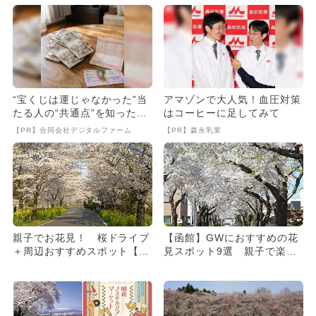
“宝くじは運じゃなかった”当
アマゾンで大人気！血圧対策
たる人の“共通点”を知っただ
はコーヒーに足してみて
け
【PR】合同会社デジタルファーム
【PR】森永乳業
親子でお花見！ 桜ドライブ
【函館】GWにおすすめの花
＋周辺おすすめスポット【関
見スポット9選 親子で楽し
東】
める人気＆名所＆穴場情報が
満...