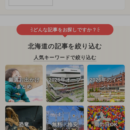
どんな記事をお探しですか？
北海道の記事を絞り込む
人気キーワードで絞り込む
厳選お出かけ
2026年オープ
2026年のイベ
まとめ
ン
ント
恐竜
無料・格安
雨の日OK