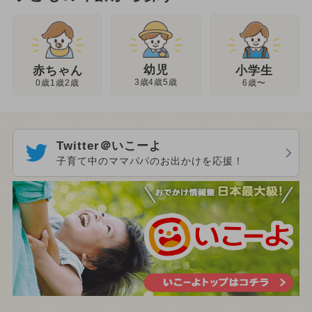
幼児
赤ちゃん
小学生
3歳4歳5歳
0歳1歳2歳
6歳〜
Twitter＠いこーよ
子育て中のママパパのお出かけを応援！