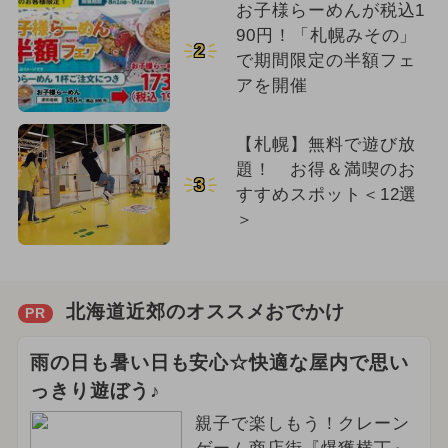
お子様らーめんが税込1
90円！「札幌みその」
2
で期間限定の半額フェ
アを開催
【札幌】無料で遊び放
題！ お得＆満喫のお
3
すすめスポット＜12選
＞
北海道近郊のオススメおでかけ
PR
雨の日も暑い日も安心☆快適な屋内で思い
っきり遊ぼう♪
親子で楽しもう！クレーン