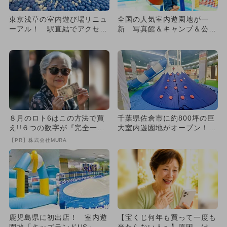
東京浅草の室内遊び場リニュ
全国の人気室内遊園地が一
ーアル！ 駅直結でアクセス
新 写真館＆キャンプ＆公園
抜群＆セルフ写真館も無料
コーナーも
８月のロト6はこの方法で買
千葉県佐倉市に約800坪の巨
え!!６つの数字が『完全一
大室内遊園地がオープン！
致』する方法
雨の日も安心
【PR】株式会社MURA
鹿児島県に初出店！ 室内遊
【宝くじ何年も買って一度も
園地「キッズランドUS」
当たらない人へ】原因、はっ