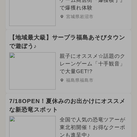
ゲーム商店街『爆獲横丁』
で爆獲れ体験
宮城県岩沼市
【地域最大級】サープラ福島あそびタウン
で遊ぼう♪
親子にオススメ☆話題のク
レーンゲーム「十手観音」
で大量GET!?
福島県福島市
7/18OPEN！夏休みのお出かけにオススメ
な新恐竜スポット
全国で人気の恐竜ツアーが
東北初開催！お得なクーポ
ンも進呈中♪