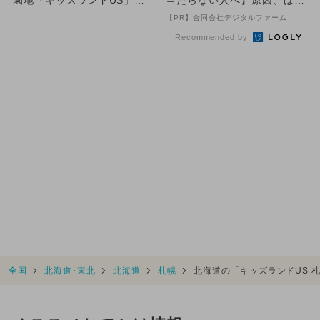
が、イオンかのやSCに新オ
きりしてます
【PR】合同会社デジタルファーム
ープ...
Recommended by
全国
北海道･東北
北海道
札幌
北海道の「キッズランドUS 