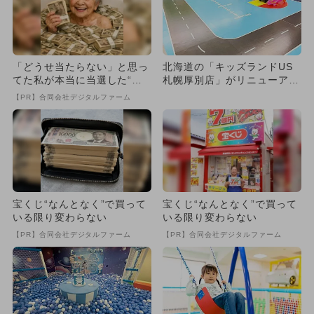
「どうせ当たらない」と思っ
北海道の「キッズランドUS
てた私が本当に当選した“買
札幌厚別店」がリニューア
い方”がこれ
ル！ 親子で大満足の室内遊
【PR】合同会社デジタルファーム
園...
宝くじ“なんとなく”で買って
宝くじ“なんとなく”で買って
いる限り変わらない
いる限り変わらない
【PR】合同会社デジタルファーム
【PR】合同会社デジタルファーム