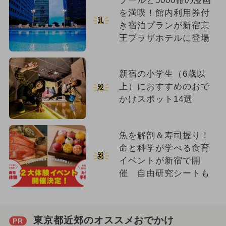
プールと5000冊の漫画
を満喫！館内利用券付
1
き宿泊プランが新宿京
王プラザホテルに登場
新宿の小学生（6歳以
上）におすすめのおで
2
かけスポット14選
魚を解剖＆寿司握り！
命と科学が学べる食育
3
イベントが新宿で開
催 自由研究シートも
東京都近郊のオススメおでかけ
PR