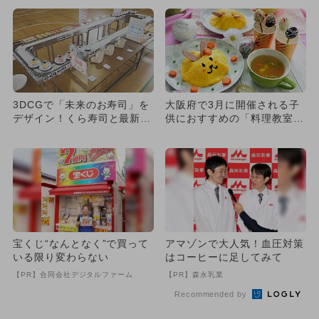
3DCGで「未来のお寿司」を
大阪府で3月に開催される子
デザイン！くら寿司と最新技
供におすすめの「料理教室」
術で学ぶ体験イベントが無
イベント
料...
宝くじ“なんとなく”で買って
アマゾンで大人気！血圧対策
いる限り変わらない
はコーヒーに足してみて
【PR】合同会社デジタルファーム
【PR】森永乳業
Recommended by