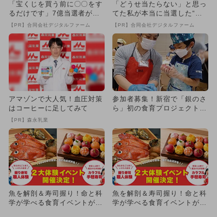
「宝くじを買う前に〇〇をす
「どうせ当たらない」と思っ
るだけです」7億当選者が続
てた私が本当に当選した“買
出
い方”がこれ
【PR】合同会社デジタルファーム
【PR】合同会社デジタルファーム
アマゾンで大人気！血圧対策
参加者募集！新宿で「銀のさ
はコーヒーに足してみて
ら」初の食育プロジェクト
夏休みに親子でお寿司作り体
【PR】森永乳業
験
魚を解剖＆寿司握り！命と科
魚を解剖＆寿司握り！命と科
学が学べる食育イベントが新
学が学べる食育イベントが新
宿で開催 自由研究シートも
宿で開催 自由研究シートも