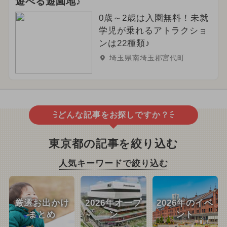
遊べる遊園地♪
0歳～2歳は入園無料！未就
学児が乗れるアトラクショ
ンは22種類♪
埼玉県南埼玉郡宮代町
どんな記事をお探しですか？
東京都の記事を絞り込む
人気キーワードで絞り込む
厳選お出かけ
2026年オープ
2026年のイベ
まとめ
ン
ント