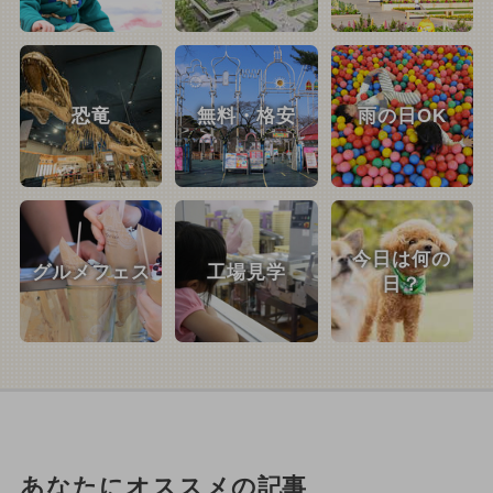
恐竜
無料・格安
雨の日OK
今日は何の
グルメフェス
工場見学
日？
あなたにオススメの記事