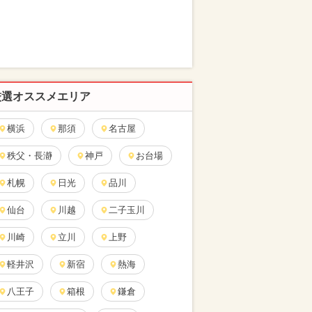
厳選オススメエリア
横浜
那須
名古屋
秩父・長瀞
神戸
お台場
札幌
日光
品川
仙台
川越
二子玉川
川崎
立川
上野
軽井沢
新宿
熱海
八王子
箱根
鎌倉