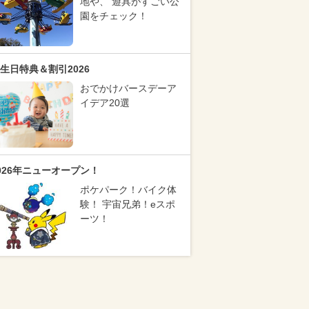
地や、 遊具がすごい公
園をチェック！
生日特典＆割引2026
おでかけバースデーア
イデア20選
026年ニューオープン！
ポケパーク！バイク体
験！ 宇宙兄弟！eスポ
ーツ！