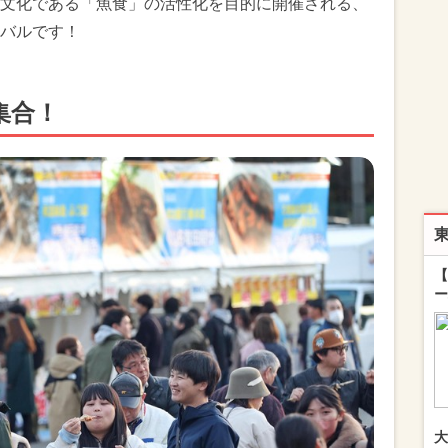
文化である「魚食」の活性化を目的に開催される、
バルです！
集合！
【
ー
大