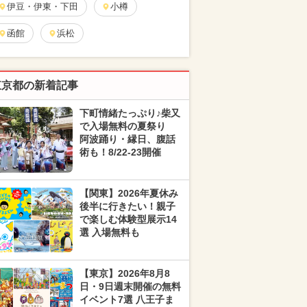
伊豆・伊東・下田
小樽
函館
浜松
東京都の新着記事
下町情緒たっぷり♪柴又
で入場無料の夏祭り
阿波踊り・縁日、腹話
術も！8/22-23開催
【関東】2026年夏休み
後半に行きたい！親子
で楽しむ体験型展示14
選 入場無料も
【東京】2026年8月8
日・9日週末開催の無料
イベント7選 八王子ま