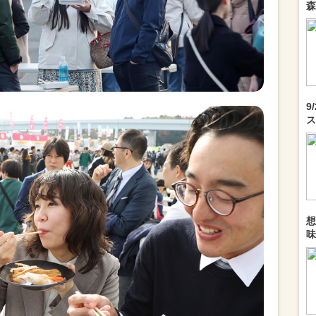
森
9
ス
想
味