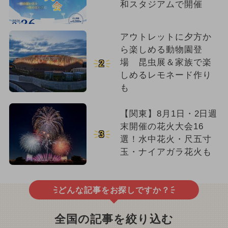
和スタジアムで開催
アウトレットに夕方か
ら楽しめる動物園登
場 昆虫展＆家族で楽
2
しめるレモネード作り
も
【関東】8月1日・2日週
末開催の花火大会16
3
選！水中花火・尺五寸
玉・ナイアガラ花火も
どんな記事をお探しですか？
全国の記事を絞り込む