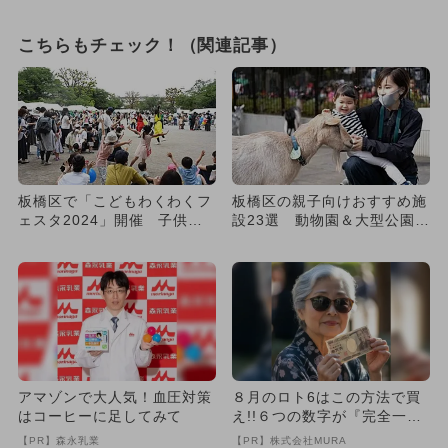
こちらもチェック！（関連記事）
板橋区で「こどもわくわくフ
板橋区の親子向けおすすめ施
ェスタ2024」開催 子供の
設23選 動物園＆大型公園＆
笑顔いっぱい！親子で楽し
体験も！
め...
アマゾンで大人気！血圧対策
８月のロト6はこの方法で買
はコーヒーに足してみて
え!!６つの数字が『完全一
致』する方法
【PR】森永乳業
【PR】株式会社MURA