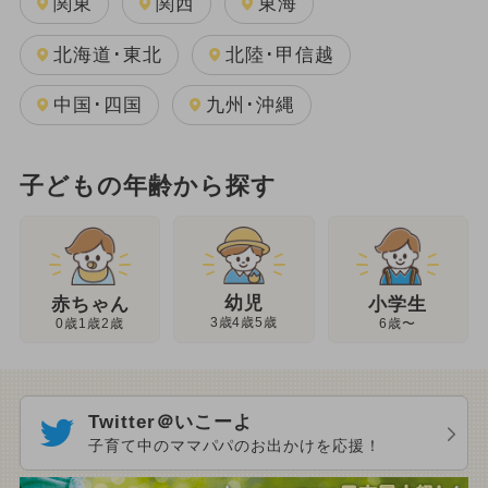
関東
関西
東海
北海道･東北
北陸･甲信越
中国･四国
九州･沖縄
子どもの年齢から探す
幼児
赤ちゃん
小学生
3歳4歳5歳
0歳1歳2歳
6歳〜
Twitter＠いこーよ
子育て中のママパパのお出かけを応援！