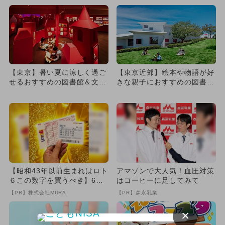
【東京】暑い夏に涼しく過ご
【東京近郊】絵本や物語が好
せるおすすめの図書館＆文化
きな親子におすすめの図書館
施設8選 夏休みイベントも
＆スポット9選
【昭和43年以前生まれはロト
アマゾンで大人気！血圧対策
６この数字を買うべき】6つ
はコーヒーに足してみて
の数字が「完全一致」する
【PR】株式会社MURA
【PR】森永乳業
方...
×