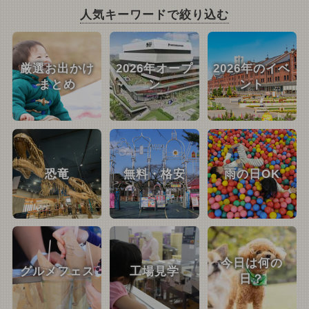
人気キーワードで絞り込む
厳選お出かけ
2026年オープ
2026年のイベ
まとめ
ン
ント
恐竜
無料・格安
雨の日OK
今日は何の
グルメフェス
工場見学
日？