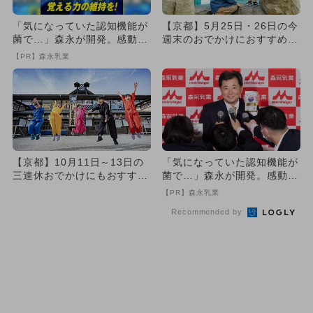
「気になっていた認知機能が
【京都】5月25日・26日の今
菌で…」森永が開発。感動の
週末のおでかけにおすすめ！
70代続出
人気のスポットランキング
【PR】森永乳業
【京都】10月11日～13日の
「気になっていた認知機能が
三連休おでかけにもおすす
菌で…」森永が開発。感動の
め！人気スポットランキング
70代続出
【PR】森永乳業
Recommended by