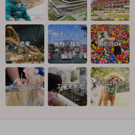
まとめ
ン
ント
恐竜
無料・格安
雨の日OK
今日は何の
グルメフェス
工場見学
日？