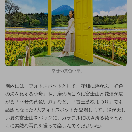
「幸せの黄色い扉」
園内には、フォトスポットとして、花畑に浮かぶ「虹色
の海を旅する小舟」や、扉の向こうに富士山と花畑が広
がる「幸せの黄色い扉」など、「富士芝桜まつり」でも
話題となった2大フォトスポットが登場します。緑が美し
い夏の富士山をバックに、カラフルに咲き誇る花々とと
もに素敵な写真を撮って楽しんでくださいね♪