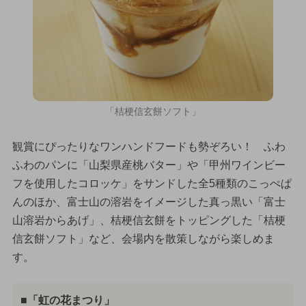
「桔梗信玄餅ソフト」
観賞にぴったりなワンハンドフードも勢ぞろい！ ふわ
ふわのパンに「山梨県産桃バター」や「甲州ワインビー
フを使用したコロッケ」をサンドした全5種類のこっぺぱ
んのほか、富士山の溶岩をイメージした真っ黒い「富士
山溶岩からあげ」、桔梗信玄餅をトッピングした「桔梗
信玄餅ソフト」など、会場内を散策しながら楽しめま
す。
■「虹の花まつり」