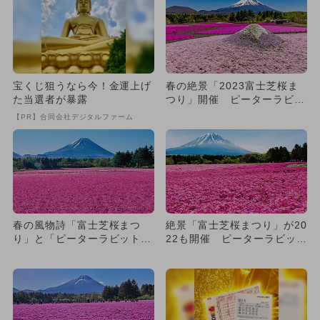
宝くじ狙うなら今！金運上げ
春の絶景「2023富士芝桜ま
た当選者が暴露
つり」開催 ピーターラビッ
トの庭園も
【PR】合同会社デジタルファーム
春の風物詩「富士芝桜まつ
絶景「富士芝桜まつり」が20
り」と「ピーターラビットイ
22も開催 ピーターラビット
ングリッシュガーデン」が開
の庭園も
催！