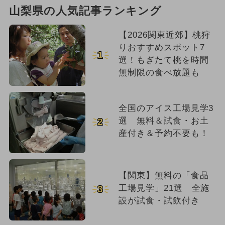
山梨県の人気記事ランキング
【2026関東近郊】桃狩
りおすすめスポット7
1
選！もぎたて桃を時間
無制限の食べ放題も
全国のアイス工場見学3
選 無料＆試食・お土
2
産付き＆予約不要も！
【関東】無料の「食品
工場見学」21選 全施
3
設が試食・試飲付き