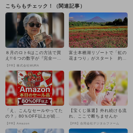
こちらもチェック！（関連記事）
８月のロト6はこの方法で買
富士本栖湖リゾートで「虹の
え!!６つの数字が『完全一
花まつり」がスタート 約8
致』する方法
万株が咲き誇るカラフルな花
【PR】株式会社MURA
畑
「え、こんなセールやってた
【宝くじ落選】外れ続ける流
の？」80％OFF以上が続々
れ、ここで断ちませんか
登場！Amazonの本気が...
【PR】Amazon
【PR】合同会社デジタルファーム