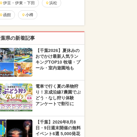
伊豆・伊東・下田
浜松
函館
小樽
千葉県の新着記事
【千葉2026】夏休みの
おでかけ最新人気ラン
キングTOP10 牧場・プ
ール・室内遊園地も
電車で行く夏の果物狩
り！京成沿線7農園でぶ
どう・なし狩り体験
アンケートで割引に
【千葉】2026年8月8
日・9日週末開催の無料
イベント6選 5,000発花