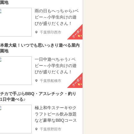
園地
雨の日もへっちゃら♪ベ
ビー～小学生向けの遊
びが盛りだくさん！
クーポン
千葉県印西市
本最大級！いつでも思いっきり遊べる屋内
園地
一日中遊べちゃう♪ ベ
ビー～小学生向けの遊
びが盛りだくさん！
クーポン
千葉県船橋市
チカで手ぶらBBQ・アスレチック・釣り
1日中遊べる♪
極上和牛ステーキやク
ラフトビール飲み放題
など豪華なBBQコース
千葉県野田市