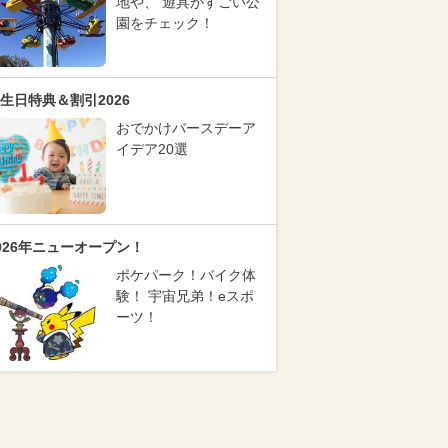
地や、 遊具がすごい公
園をチェック！
生日特典＆割引2026
おでかけバースデーア
イデア20選
026年ニューオープン！
ポケパーク！バイク体
験！ 宇宙兄弟！eスポ
ーツ！