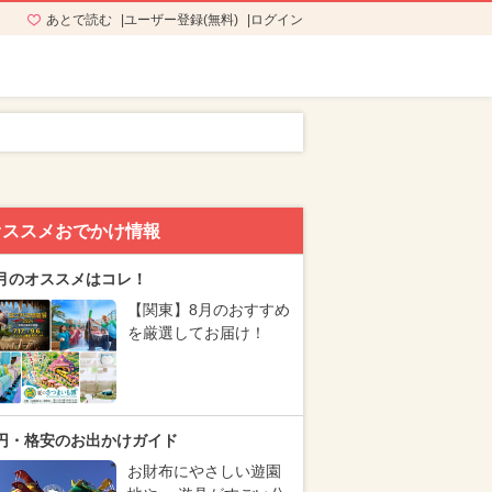
あとで読む
ユーザー登録(無料)
ログイン
オススメおでかけ情報
月のオススメはコレ！
【関東】8月のおすすめ
を厳選してお届け！
円・格安のお出かけガイド
お財布にやさしい遊園