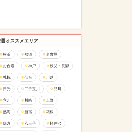
厳選オススメエリア
横浜
那須
名古屋
お台場
神戸
秩父・長瀞
札幌
仙台
川越
日光
二子玉川
品川
立川
川崎
上野
熱海
新宿
箱根
鎌倉
八王子
軽井沢