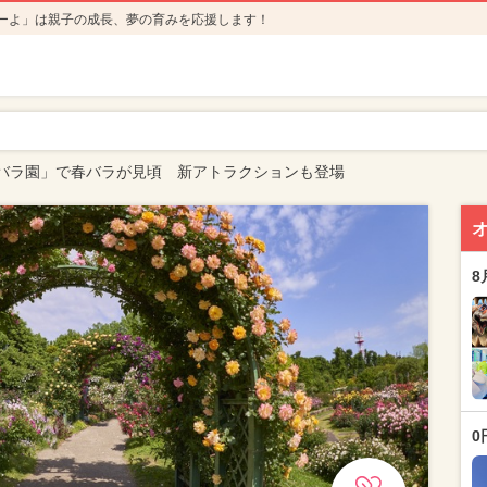
ーよ」は親子の成長、夢の育みを応援します！
バラ園」で春バラが見頃 新アトラクションも登場
8
0