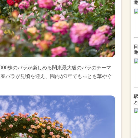
遊
日
遊
0,000株のバラが楽しめる関東最大級のバラのテーマ
、春バラが見頃を迎え、園内が1年でもっとも華やぐ
。
駅
と