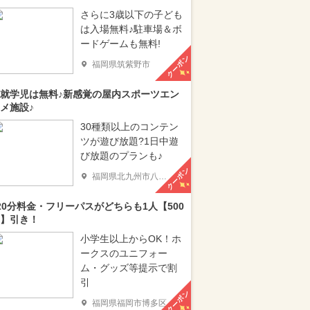
さらに3歳以下の子ども
は入場無料♪駐車場＆ボ
ードゲームも無料!
クーポン
福岡県筑紫野市
就学児は無料♪新感覚の屋内スポーツエン
メ施設♪
30種類以上のコンテン
ツが遊び放題?1日中遊
び放題のプランも♪
クーポン
福岡県北九州市八幡西区
20分料金・フリーパスがどちらも1人【500
】引き！
小学生以上からOK！ホ
ークスのユニフォー
ム・グッズ等提示で割
引
クーポン
福岡県福岡市博多区