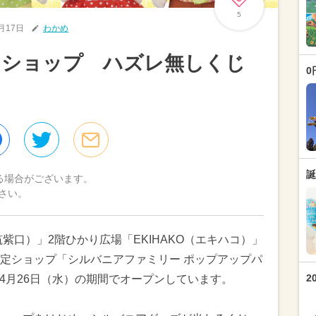
5
3月17日
わかめ
アショップ ハズレ無しくじ
0
も
誕
る場合がございます。
さい。
紫口）」2階ひかり広場「EKIHAKO（エキハコ）」
定ショップ「シルバニアファミリー ポップアップパ
2
）〜4月26日（水）の期間でオープンしています。