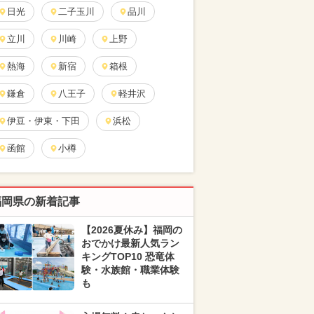
日光
二子玉川
品川
立川
川崎
上野
熱海
新宿
箱根
鎌倉
八王子
軽井沢
伊豆・伊東・下田
浜松
函館
小樽
福岡県の新着記事
【2026夏休み】福岡の
おでかけ最新人気ラン
キングTOP10 恐竜体
験・水族館・職業体験
も