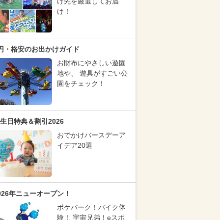
け先を厳選してお届
け！
円・格安のお出かけガイド
お財布にやさしい遊園
地や、 遊具がすごい公
園をチェック！
生日特典＆割引2026
おでかけバースデーア
イデア20選
026年ニューオープン！
ポケパーク！バイク体
験！ 宇宙兄弟！eスポ