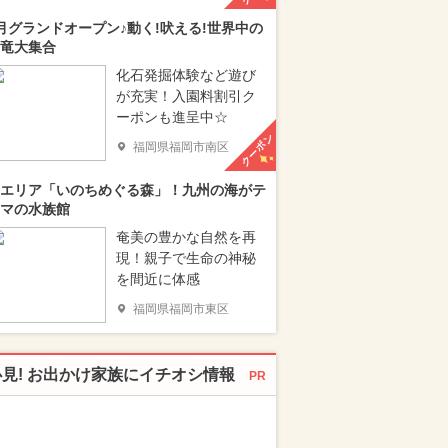
月グランドオープン♪動く!吠える!世界中の
竜大集合
化石発掘体験など遊び
が充実！入園料割引ク
ーポンも進呈中☆
クーポン
福岡県福岡市南区
エリア「いのちめぐる森」！九州の海がテ
マの水族館
奄美の豊かな自然を再
現！親子で生命の神秘
を間近に体感
福岡県福岡市東区
必見! お出かけ家族にイチオシ情報
PR