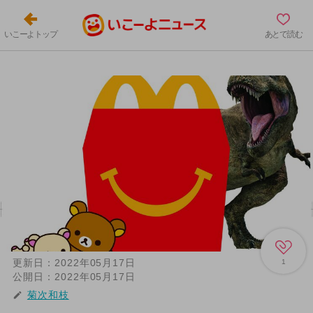
いこーよトップ
あとで読む
更新日：
2022年05月17日
1
公開日：
2022年05月17日
菊次和枝