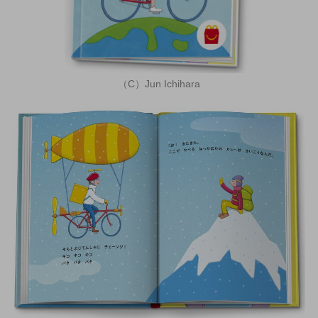
（C）Jun Ichihara