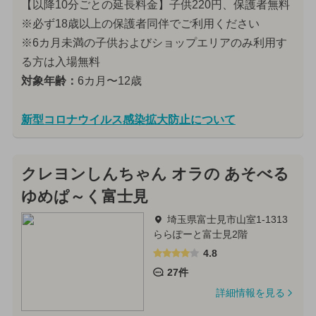
【以降10分ごとの延長料金】子供220円、保護者無料
※必ず18歳以上の保護者同伴でご利用ください
※6カ月未満の子供およびショップエリアのみ利用す
る方は入場無料
対象年齢：
6カ月〜12歳
新型コロナウイルス感染拡大防止について
クレヨンしんちゃん オラの あそべる
ゆめぱ～く富士見
埼玉県富士見市山室1-1313
ららぽーと富士見2階
4.8
27件
詳細情報を見る