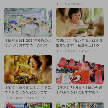
ずはモールに2025年3月O...
致』する方法
【PR】株式会社MURA
【所沢周辺】2024年GWのお
玄関に〇〇置いてる人は金運
でかけにおすすめ！人気のス
落ちてます…金運を上げる方
ポットランキング
法とは
【PR】合同会社デジタルファーム
【宝くじ買う前に】ここで気
【熊本】7月6日・7日の今週
づくかどうかで変わります
末のおでかけにおすすめ！人
気のスポットランキング
【PR】合同会社デジタルファーム