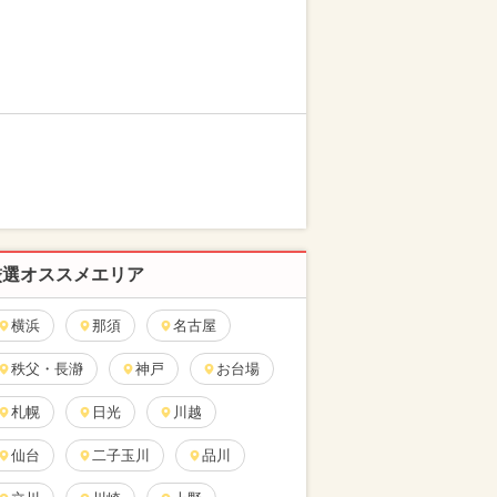
厳選オススメエリア
横浜
那須
名古屋
秩父・長瀞
神戸
お台場
札幌
日光
川越
仙台
二子玉川
品川