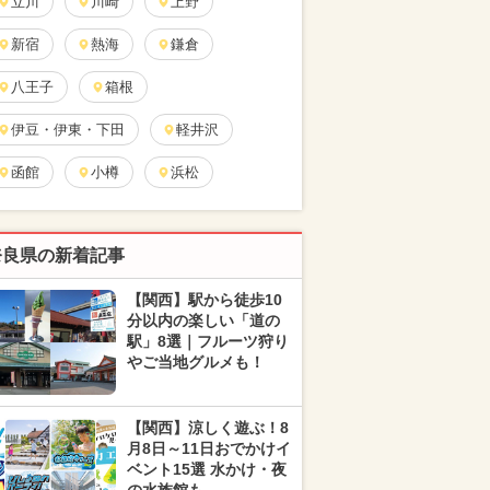
立川
川崎
上野
新宿
熱海
鎌倉
八王子
箱根
伊豆・伊東・下田
軽井沢
函館
小樽
浜松
奈良県の新着記事
【関西】駅から徒歩10
分以内の楽しい「道の
駅」8選｜フルーツ狩り
やご当地グルメも！
【関西】涼しく遊ぶ！8
月8日～11日おでかけイ
ベント15選 水かけ・夜