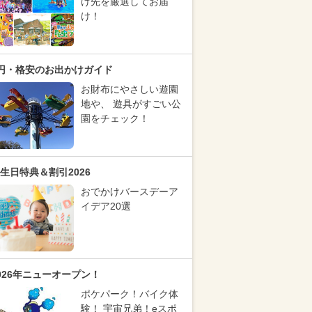
け先を厳選してお届
け！
円・格安のお出かけガイド
お財布にやさしい遊園
地や、 遊具がすごい公
園をチェック！
生日特典＆割引2026
おでかけバースデーア
イデア20選
026年ニューオープン！
ポケパーク！バイク体
験！ 宇宙兄弟！eスポ