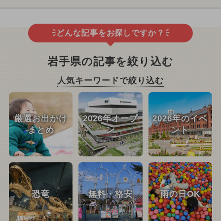
どんな記事をお探しですか？
岩手県の記事を絞り込む
人気キーワードで絞り込む
厳選お出かけ
2026年オープ
2026年のイベ
まとめ
ン
ント
恐竜
無料・格安
雨の日OK