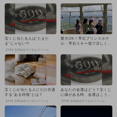
宝くじ当たる人は“たまた
愛犬OK！雫石プリンスホテ
ま”じゃない?!
ル・雫石スキー場で涼しく遊
ぼう 夏休み限定イベント開
【PR】合同会社デジタルファーム
催
宝くじが当たる人にだけ共通
あなたの金運はどう？宝くじ
する“ある特徴”とは？
に縁がある時、金運はこう変
わる
【PR】合同会社デジタルファーム
【PR】合同会社デジタルファーム