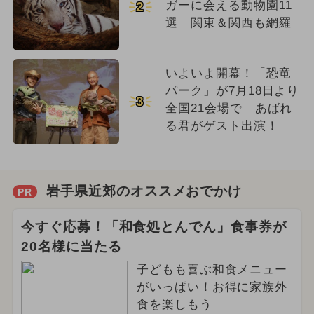
ガーに会える動物園11
2
選 関東＆関西も網羅
いよいよ開幕！「恐竜
パーク」が7月18日より
3
全国21会場で あばれ
る君がゲスト出演！
岩手県近郊のオススメおでかけ
PR
今すぐ応募！「和食処とんでん」食事券が
20名様に当たる
子どもも喜ぶ和食メニュー
がいっぱい！お得に家族外
食を楽しもう