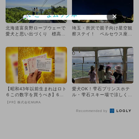
×
北海道富良野ロープウェーで
埼玉・所沢で親子向け星空観
愛犬と思い出づくり 標高90
察ステイ！ ペルセウス座流
0mのドッグラン＆星空＆
星群も見られる夏の特別プラ
花...
ン
【昭和43年以前生まれはロト
愛犬OK！雫石プリンスホテ
６この数字を買うべき】6つ
ル・雫石スキー場で涼しく遊
の数字が「完全一致」する
ぼう 夏休み限定イベント開
【PR】株式会社MURA
方...
催
Recommended by