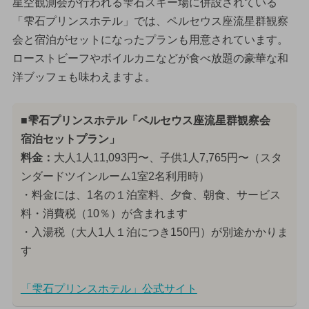
星空観測会が行われる雫石スキー場に併設されている
「雫石プリンスホテル」では、ペルセウス座流星群観察
会と宿泊がセットになったプランも用意されています。
ローストビーフやボイルカニなどが食べ放題の豪華な和
洋ブッフェも味わえますよ。
■雫石プリンスホテル「ペルセウス座流星群観察会
宿泊セットプラン」
料金：
大人1人11,093円〜、子供1人7,765円〜（スタ
ンダードツインルーム1室2名利用時）
・料金には、1名の１泊室料、夕食、朝食、サービス
料・消費税（10％）が含まれます
・入湯税（大人1人１泊につき150円）が別途かかりま
す
「雫石プリンスホテル」公式サイト