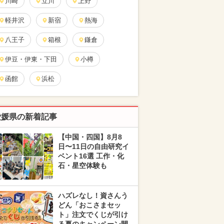
川崎
立川
上野
軽井沢
新宿
熱海
八王子
箱根
鎌倉
伊豆・伊東・下田
小樽
函館
浜松
愛媛県の新着記事
【中国・四国】8月8
日〜11日の自由研究イ
ベント16選 工作・化
石・星空体験も
ハズレなし！資さんう
どん「おこさまセッ
ト」注文でくじが引け