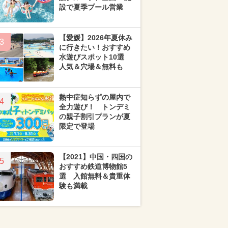
設で夏季プール営業
【愛媛】2026年夏休み
3
に行きたい！おすすめ
水遊びスポット10選
人気＆穴場＆無料も
熱中症知らずの屋内で
4
全力遊び！ トンデミ
の親子割引プランが夏
限定で登場
【2021】中国・四国の
5
おすすめ鉄道博物館5
選 入館無料＆貴重体
験も満載