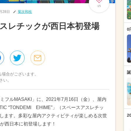
15
6月28日
菊次和枝
アスレチックが西日本初登場
0
誕
る場合がございます。
さい。
ルMASAKI」に、2021年7月16日（金）、屋内
TIC “TONDEMI EHIME”」（スペースアスレチッ
2
プンします。多彩な屋内アクティビティが楽しめる次世
が西日本に初登場します！