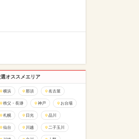
厳選オススメエリア
横浜
那須
名古屋
秩父・長瀞
神戸
お台場
札幌
日光
品川
仙台
川越
二子玉川