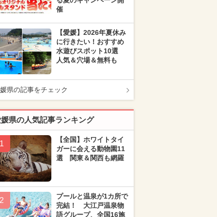
る夏のキャンペーン開
催
【愛媛】2026年夏休み
に行きたい！おすすめ
水遊びスポット10選
人気＆穴場＆無料も
媛県の記事をチェック
愛媛県の人気記事ランキング
【全国】ホワイトタイ
1
ガーに会える動物園11
選 関東＆関西も網羅
プールと温泉が1カ所で
2
完結！ 大江戸温泉物
語グループ、全国16施