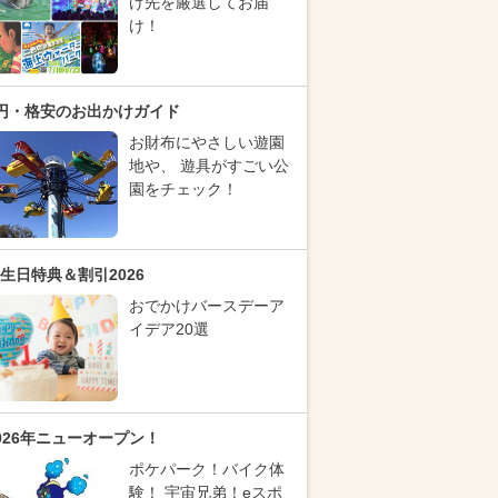
け先を厳選してお届
け！
円・格安のお出かけガイド
お財布にやさしい遊園
地や、 遊具がすごい公
園をチェック！
生日特典＆割引2026
おでかけバースデーア
イデア20選
026年ニューオープン！
ポケパーク！バイク体
験！ 宇宙兄弟！eスポ