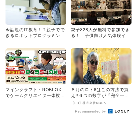
今話題のIT教育！？親子でで
親子828人が無料で参加でき
きるロボットプログラミング
る！ 子供向け人気体験イベ
体験
ント
マインクラフト・ROBLOX
８月のロト6はこの方法で買
でゲームクリエイター体験！
え!!６つの数字が『完全一
秋葉原で子供向け体験会が
致』する方法
【PR】株式会社MURA
無...
Recommended by