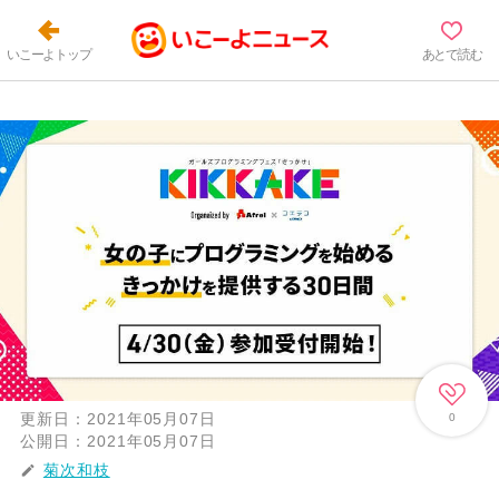
いこーよトップ
あとで読む
更新日：
2021年05月07日
0
公開日：
2021年05月07日
菊次和枝