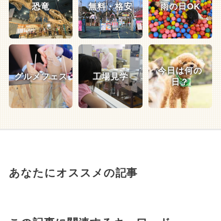
恐竜
無料・格安
雨の日OK
今日は何の
グルメフェス
工場見学
日？
あなたにオススメの記事