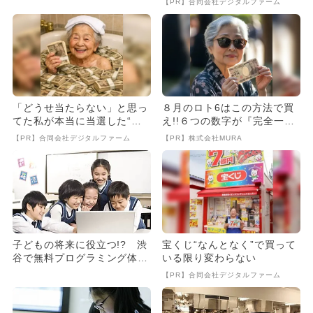
【PR】合同会社デジタルファーム
「どうせ当たらない」と思っ
８月のロト6はこの方法で買
てた私が本当に当選した“買
え!!６つの数字が『完全一
い方”がこれ
致』する方法
【PR】合同会社デジタルファーム
【PR】株式会社MURA
子どもの将来に役立つ!? 渋
宝くじ“なんとなく”で買って
谷で無料プログラミング体
いる限り変わらない
験！
【PR】合同会社デジタルファーム