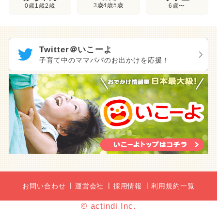
3歳4歳5歳
0歳1歳2歳
6歳〜
Twitter＠いこーよ
子育て中のママパパのお出かけを応援！
お問い合わせ
運営会社
採用情報
利用規約一覧
© actindi Inc.