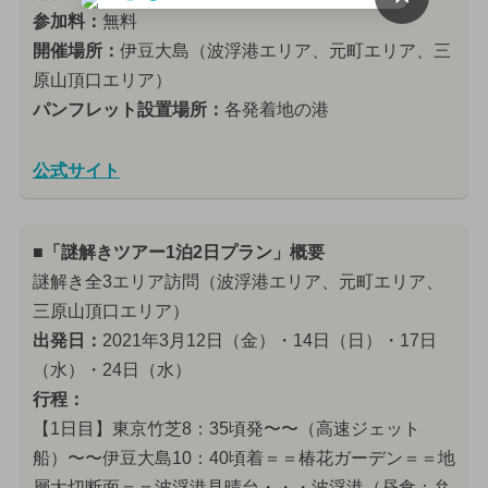
参加料：
無料
開催場所：
伊豆大島（波浮港エリア、元町エリア、三
原山頂口エリア）
パンフレット設置場所：
各発着地の港
公式サイト
■「謎解きツアー1泊2日プラン」概要
謎解き全3エリア訪問（波浮港エリア、元町エリア、
三原山頂口エリア）
出発日：
2021年3月12日（金）・14日（日）・17日
（水）・24日（水）
行程：
【1日目】東京竹芝8：35頃発〜〜（高速ジェット
船）〜〜伊豆大島10：40頃着＝＝椿花ガーデン＝＝地
層大切断面＝＝波浮港見晴台・・・波浮港（昼食：弁