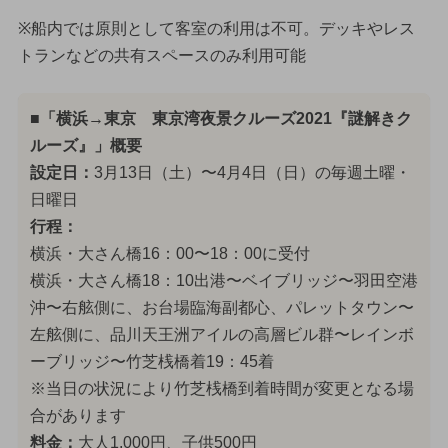
※船内では原則として客室の利用は不可。デッキやレス
トランなどの共有スペースのみ利用可能
■「横浜→東京 東京湾夜景クルーズ2021『謎解きク
ルーズ』」概要
設定日：
3月13日（土）〜4月4日（日）の毎週土曜・
日曜日
行程：
横浜・大さん橋16：00〜18：00に受付
横浜・大さん橋18：10出港〜ベイブリッジ〜羽田空港
沖〜右舷側に、お台場臨海副都心、パレットタウン〜
左舷側に、品川天王洲アイルの高層ビル群〜レインボ
ーブリッジ〜竹芝桟橋着19：45着
※当日の状況により竹芝桟橋到着時間が変更となる場
合があります
料金：
大人1,000円、子供500円