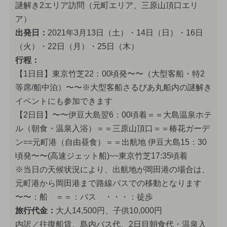
謎解き2エリア訪問（元町エリア、三原山頂口エリ
ア）
出発日：
2021年3月13日（土）・14日（日）・16日
（火）・22日（月）・25日（木）
行程：
【1日目】東京竹芝22：00頃発〜〜（大型客船・特2
等席/船中泊）〜〜※大型客船さるびあ丸船内の謎解き
イベントにも参加できます
【2日目】〜〜伊豆大島翌6：00頃着＝＝大島温泉ホテ
ル（朝食・温泉入浴）＝＝三原山頂口＝＝椿花ガーデ
ン==元町港（自由昼食）＝＝出航地 伊豆大島15：30
頃発〜〜(高速ジェット船)~~東京竹芝17:35頃着
※当日の天候状況により、出航地が岡田港の場合は、
元町港から岡田港まで路線バスでの移動となります
〜〜：船 ＝＝：バス ・・・：徒歩
旅行代金：
大人14,500円、子供10,000円
内訳／往復船賃、島内バス代、2日目朝食代・温泉入