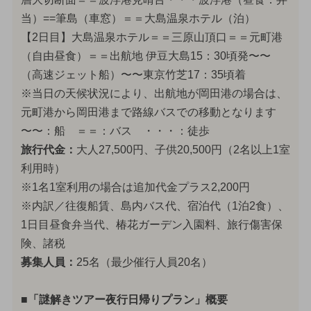
当）==筆島（車窓）＝＝大島温泉ホテル（泊）
【2日目】大島温泉ホテル＝＝三原山頂口＝＝元町港
（自由昼食）＝＝出航地 伊豆大島15：30頃発〜〜
（高速ジェット船）〜〜東京竹芝17：35頃着
※当日の天候状況により、出航地が岡田港の場合は、
元町港から岡田港まで路線バスでの移動となります
〜〜：船 ＝＝：バス ・・・：徒歩
旅行代金：
大人27,500円、子供20,500円（2名以上1室
利用時）
※1名1室利用の場合は追加代金プラス2,200円
※内訳／往復船賃、島内バス代、宿泊代（1泊2食）、
1日目昼食弁当代、椿花ガーデン入園料、旅行傷害保
険、諸税
募集人員：
25名（最少催行人員20名）
■「謎解きツアー夜行日帰りプラン」概要