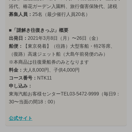
浴代、椿花ガーデン入園料、旅行傷害保険代、諸税
募集人員：
25名（最少催行人員20名）
■「謎解き往復きっぷ」概要
出発日：
2021年3月8日（月）〜26日（金）
船便：
【東京発着】（往路）大型客船・特2等席、
（復路）高速ジェット船（大島午前発便のみ）
※本商品は往復乗船券のみとなります
料金：
大人8,000円、子供4,000円
コース番号：
NTK11
申し込み：
東海汽船お客様センターTEL03-5472-9999（毎日9：
30〜当面の間18：00）
公式サイト