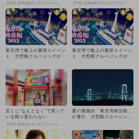
い方”がこれ
【PR】合同会社デジタルファーム
【PR】合同会社デジタルファーム
東京湾で船上の夏祭りイベン
東京湾で船上の夏祭りイベン
ト 大型船クルージングが子
ト 大型船クルージングが子
供500円
供500円
宝くじ“なんとなく”で買って
夏の風物詩「東京湾納涼船」
いる限り変わらない
が運行 大型船クルージング
が子供500円！ゆかたで割
【PR】合同会社デジタルファーム
引...