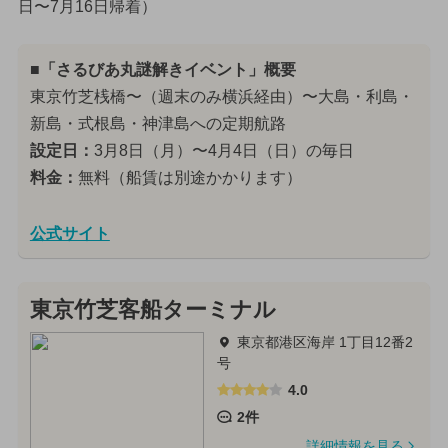
日〜7月16日帰着）
■「さるびあ丸謎解きイベント」概要
東京竹芝桟橋〜（週末のみ横浜経由）〜大島・利島・
新島・式根島・神津島への定期航路
設定日：
3月8日（月）〜4月4日（日）の毎日
料金：
無料（船賃は別途かかります）
公式サイト
東京竹芝客船ターミナル
東京都港区海岸 1丁目12番2
号
4.0
2件
詳細情報を見る