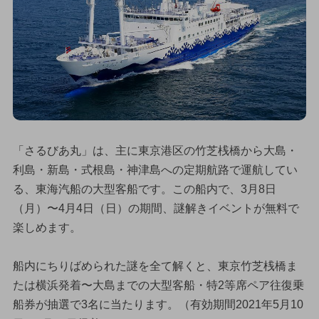
「さるびあ丸」は、主に東京港区の竹芝桟橋から大島・
利島・新島・式根島・神津島への定期航路で運航してい
る、東海汽船の大型客船です。この船内で、3月8日
（月）〜4月4日（日）の期間、謎解きイベントが無料で
楽しめます。
船内にちりばめられた謎を全て解くと、東京竹芝桟橋ま
たは横浜発着〜大島までの大型客船・特2等席ペア往復乗
船券が抽選で3名に当たります。（有効期間2021年5月10