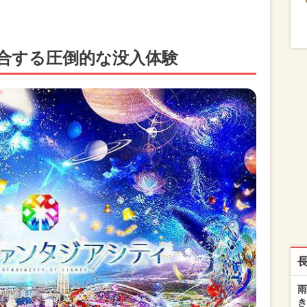
合する圧倒的な没入体験
雨
き