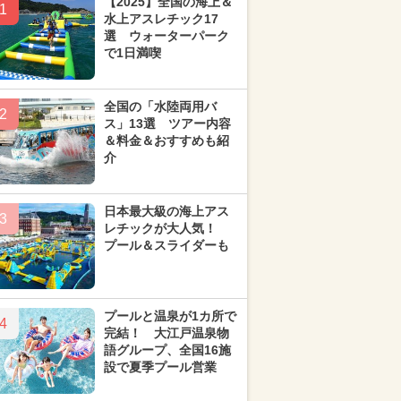
【2025】全国の海上＆
1
水上アスレチック17
選 ウォーターパーク
で1日満喫
全国の「水陸両用バ
2
ス」13選 ツアー内容
＆料金＆おすすめも紹
介
日本最大級の海上アス
3
レチックが大人気！
プール＆スライダーも
プールと温泉が1カ所で
4
完結！ 大江戸温泉物
語グループ、全国16施
設で夏季プール営業