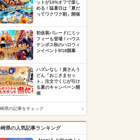
ットが10%オフで楽し
める！猛暑日は「夏だ
ってワクワク割」開催
初仮装パレードにミッ
フィーも登場！ハウス
テンボス秋のハロウィ
ンイベント9/18開幕
ハズレなし！資さんう
どん「おこさまセッ
ト」注文でくじが引け
る夏のキャンペーン開
催
崎県の記事をチェック
長崎県の人気記事ランキング