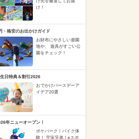
け先を厳選してお届
け！
円・格安のお出かけガイド
お財布にやさしい遊園
地や、 遊具がすごい公
園をチェック！
生日特典＆割引2026
おでかけバースデーア
イデア20選
026年ニューオープン！
ポケパーク！バイク体
験！ 宇宙兄弟！eスポ