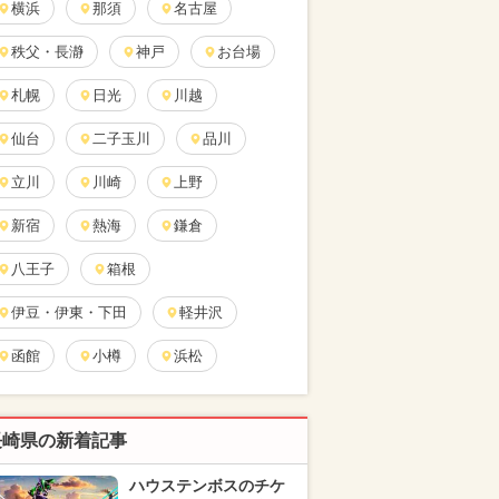
横浜
那須
名古屋
秩父・長瀞
神戸
お台場
札幌
日光
川越
仙台
二子玉川
品川
立川
川崎
上野
新宿
熱海
鎌倉
八王子
箱根
伊豆・伊東・下田
軽井沢
函館
小樽
浜松
長崎県の新着記事
ハウステンボスのチケ