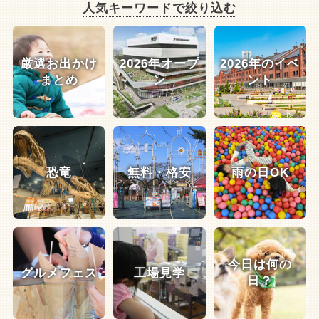
人気キーワードで絞り込む
厳選お出かけ
2026年オープ
2026年のイベ
まとめ
ン
ント
恐竜
無料・格安
雨の日OK
今日は何の
グルメフェス
工場見学
日？