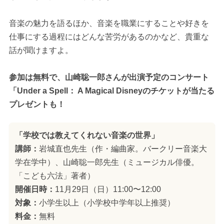
音楽の魅力を語るほか、音楽を職業にすることや好きを
仕事にする過程にはどんな苦労があるのかなど、貴重な
話が聞けますよ。
参加は無料で、山崎聡一郎さんが出演予定のコンサート
「Under a Spell： A Magical Disneyのチケットが当たる
プレゼントも！
「学校では教えてくれない音楽の世界」
講師：
岩城直也先生（作・編曲家。バークリー音楽大
学在学中）、山崎聡一郎先生（ミュージカル俳優。
「こども六法」著者）
開催日時：
11月29日（日）11:00〜12:00
対象：
小学生以上（小学校中学年以上推奨）
料金：
無料