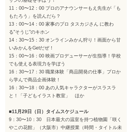
サンの基礎を学ぼう！
11：00〜12：00 プロのアナウンサーもえ先生が「も
もたろう」を読んだら？
13：00〜14：00 家事のプロ タスカジさん に教わ
る”そうじ”のキホン
14：30〜15：30 オンラインみかん狩り！画面から甘
いみかんをGetだぜ！
15：00〜16：00 映画プロデューサーが生指導！学校
でも使える表現力を学ぼう
16：30〜17：30 職業体験「商品開発の仕事」プロか
ら学んで商品企画体験！
16：30〜18：00 あの人気キャラクターがスラスラ
と！「子どもイラスト教室」 ほか
■11月29日（日）タイムスケジュール
9：30〜10：30 日本最大の温室を持つ植物園「咲く
やこの花館」（大阪市）中継授業（時間・タイトル未