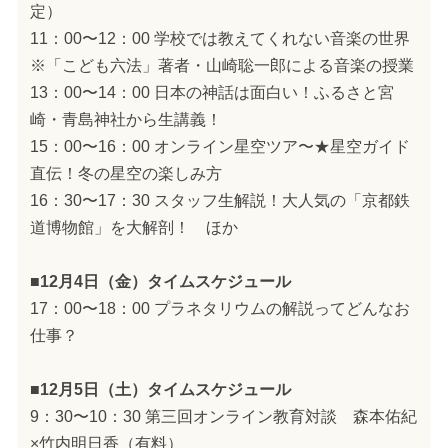
定）
11：00〜12：00 学校では教えてくれない音楽の世界
※「こども六法」著者・山崎聡一郎による音楽の授業
13：00〜14：00 日本の神話は面白い！ふるさと宮
崎・青島神社から生講義！
15：00〜16：00 オンライン星空ツア〜★星空ガイド
直伝！冬の星空の楽しみ方
16：30〜17：30 スタッフ生解説！大人気の「京都鉄
道博物館」を大解剖！ ほか
■12月4日（金）タイムスケジュール
17：00〜18：00 プラネタリウムの解説ってどんなお
仕事？
■12月5日（土）タイムスケジュール
9：30〜10：30 第三回オンライン教育対談 森本佑紀
×竹内明日香（有料）