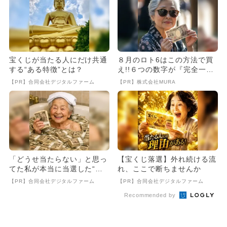
宝くじが当たる人にだけ共通
８月のロト6はこの方法で買
する“ある特徴”とは？
え!!６つの数字が『完全一
致』する方法
【PR】合同会社デジタルファーム
【PR】株式会社MURA
「どうせ当たらない」と思っ
【宝くじ落選】外れ続ける流
てた私が本当に当選した“買
れ、ここで断ちませんか
い方”がこれ
【PR】合同会社デジタルファーム
【PR】合同会社デジタルファーム
Recommended by