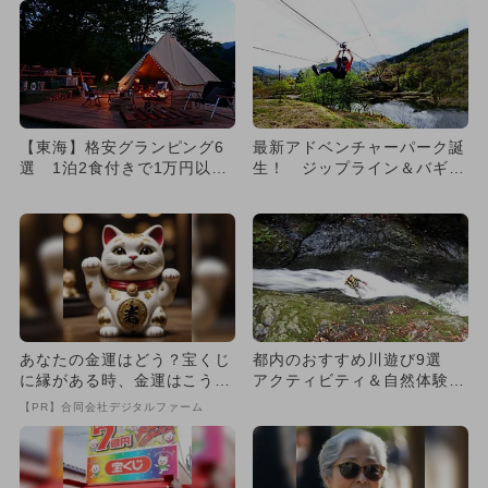
【東海】格安グランピング6
最新アドベンチャーパーク誕
選 1泊2食付きで1万円以下
生！ ジップライン＆バギー
も！
＆BBQも
あなたの金運はどう？宝くじ
都内のおすすめ川遊び9選
に縁がある時、金運はこう変
アクティビティ＆自然体験＆
わる
BBQも満喫
【PR】合同会社デジタルファーム