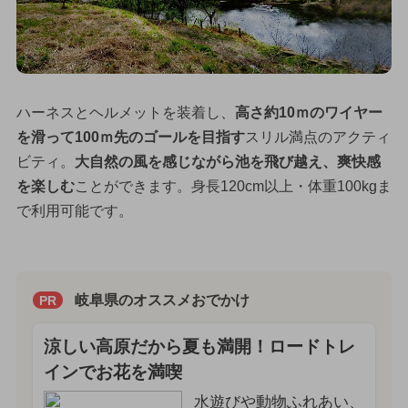
ハーネスとヘルメットを装着し、
高さ約10ｍのワイヤー
を滑って100ｍ先のゴールを目指す
スリル満点のアクティ
ビティ。
大自然の風を感じながら池を飛び越え、爽快感
を楽しむ
ことができます。身長120cm以上・体重100kgま
で利用可能です。
岐阜県のオススメおでかけ
PR
涼しい高原だから夏も満開！ロードトレ
インでお花を満喫
水遊びや動物ふれあい、