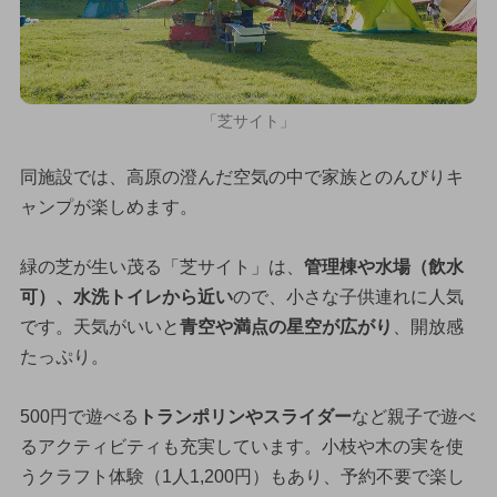
「芝サイト」
同施設では、高原の澄んだ空気の中で家族とのんびりキ
ャンプが楽しめます。
緑の芝が生い茂る「芝サイト」は、
管理棟や水場（飲水
可）、水洗トイレから近い
ので、小さな子供連れに人気
です。天気がいいと
青空や満点の星空が広がり
、開放感
たっぷり。
500円で遊べる
トランポリンやスライダー
など親子で遊べ
るアクティビティも充実しています。小枝や木の実を使
うクラフト体験（1人1,200円）もあり、予約不要で楽し