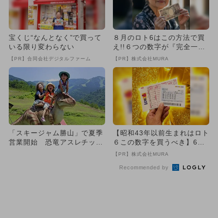
宝くじ“なんとなく”で買って
８月のロト6はこの方法で買
いる限り変わらない
え!!６つの数字が『完全一
致』する方法
【PR】合同会社デジタルファーム
【PR】株式会社MURA
「スキージャム勝山」で夏季
【昭和43年以前生まれはロト
営業開始 恐竜アスレチック
６この数字を買うべき】6つ
やBBQも
の数字が「完全一致」する
【PR】株式会社MURA
方...
Recommended by