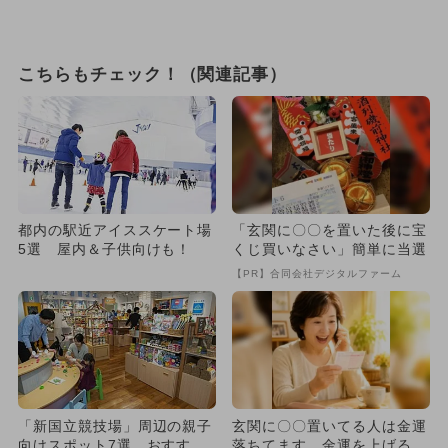
こちらもチェック！（関連記事）
都内の駅近アイススケート場
「玄関に〇〇を置いた後に宝
5選 屋内＆子供向けも！
くじ買いなさい」簡単に当選
【PR】合同会社デジタルファーム
「新国立競技場」周辺の親子
玄関に〇〇置いてる人は金運
向けスポット7選 おすすめ
落ちてます…金運を上げる方