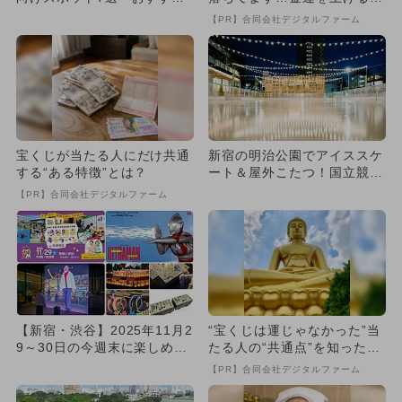
＆観光も
法とは
【PR】合同会社デジタルファーム
宝くじが当たる人にだけ共通
新宿の明治公園でアイススケ
する“ある特徴”とは？
ート＆屋外こたつ！国立競技
場を望む冬の新スポット誕生
【PR】合同会社デジタルファーム
【新宿・渋谷】2025年11月2
“宝くじは運じゃなかった”当
9～30日の今週末に楽しめる
たる人の“共通点”を知っただ
イベント6選 無料イ...
け
【PR】合同会社デジタルファーム