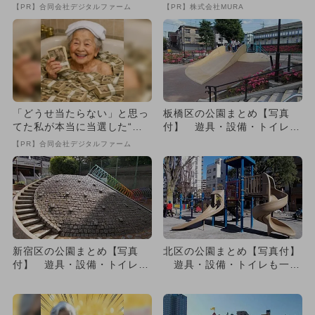
致』する方法
【PR】合同会社デジタルファーム
【PR】株式会社MURA
「どうせ当たらない」と思っ
板橋区の公園まとめ【写真
てた私が本当に当選した“買
付】 遊具・設備・トイレも
い方”がこれ
一挙紹介
【PR】合同会社デジタルファーム
新宿区の公園まとめ【写真
北区の公園まとめ【写真付】
付】 遊具・設備・トイレも
遊具・設備・トイレも一挙
一挙紹介
紹介