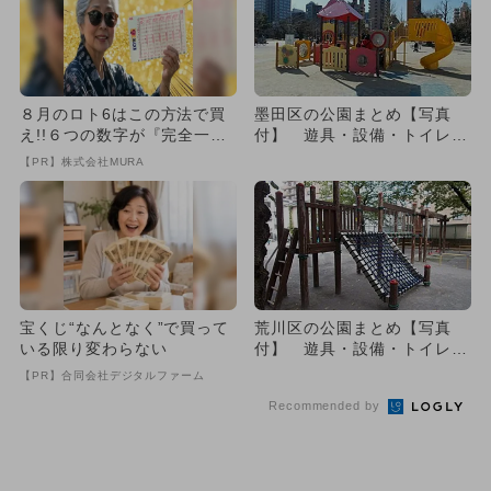
８月のロト6はこの方法で買
墨田区の公園まとめ【写真
え!!６つの数字が『完全一
付】 遊具・設備・トイレも
致』する方法
一挙紹介
【PR】株式会社MURA
宝くじ“なんとなく”で買って
荒川区の公園まとめ【写真
いる限り変わらない
付】 遊具・設備・トイレも
一挙紹介
【PR】合同会社デジタルファーム
Recommended by