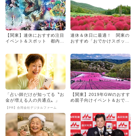
【関東】連休におすすめ注目
連休＆休日に最適！ 関東の
イベント＆スポット 都内も
おすすめ「おでかけスポッ
多数！
ト」まとめ
「占い師だけが知ってる〝お
【関東】2019年GWのおすす
金が増える人の共通点〟」
め親子向けイベント＆おでか
け全網羅
【PR】合同会社デジタルファーム