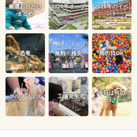
厳選お出かけ
2026年オープ
2026年のイベ
まとめ
ン
ント
恐竜
無料・格安
雨の日OK
今日は何の
グルメフェス
工場見学
日？