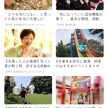
「どうせ当たらない」と思っ
「気になっていた認知機能が
てた私が本当に当選した“買
菌で…」森永が開発。感動の
い方”がこれ
70代続出
【PR】合同会社デジタルファーム
【PR】森永乳業
【当選した人が暴露】宝くじ
9月連休＆休日に最適 関東
運が動く時、必ずある前触れ
のおすすめイベント＆スポッ
トまとめ
【PR】合同会社デジタルファーム