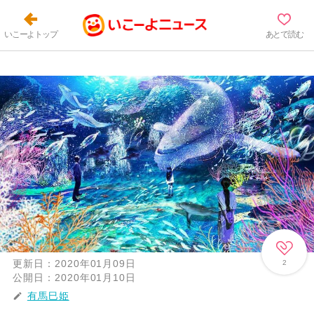
いこーよトップ
あとで読む
更新日：
2020年01月09日
2
公開日：
2020年01月10日
有馬巳姫