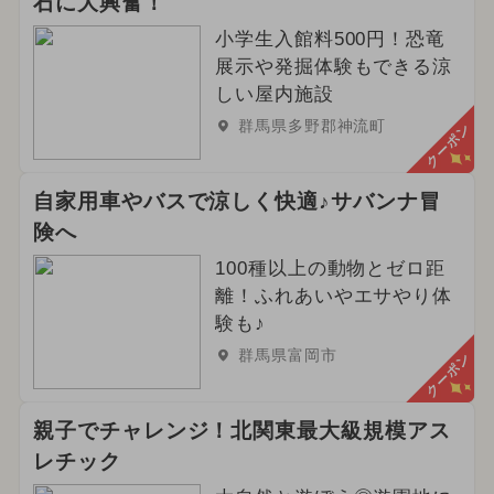
石に大興奮！
小学生入館料500円！恐竜
展示や発掘体験もできる涼
しい屋内施設
群馬県多野郡神流町
クーポン
自家用車やバスで涼しく快適♪サバンナ冒
険へ
100種以上の動物とゼロ距
離！ふれあいやエサやり体
験も♪
群馬県富岡市
クーポン
親子でチャレンジ！北関東最大級規模アス
レチック