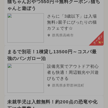
猫ちゃんおやつ550円⇒無料クーポン♪猫ち
ゃんと遊ぼう
さらに「3歳以下」は入場
無料♪親子にぴったりの猫
カフェです☆
群馬県高崎市
クーポン
まるで別荘！1棟貸し13500円～コスパ最
強のバンガロー泊
設備充実でアウトドア初心
者も快適！周辺観光や川遊
びもできる
群馬県多野郡神流町
未就学児は入館無料！約200点の恐竜や化