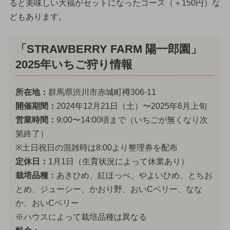
ると美味しい大福がセットになったコース（＋150円）な
どもあります。
「STRAWBERRY FARM 陽一郎園」
2025年いちご狩り情報
所在地：
群馬県渋川市赤城町樽306-11
開催期間：
2024年12月21日（土）〜2025年6月上旬
営業時間：
9:00〜14:00頃まで（いちごが無くなり次
第終了）
※土日祝日の混雑時は8:00より整理券を配布
定休日：
1月1日（生育状況によって休業あり）
栽培品種：
あきひめ、紅ほっぺ、やよいひめ、とちお
とめ、ジューシー、かおり野、おいCベリー、なな
か、おいCベリー
※ハウスによって栽培品種は異なる