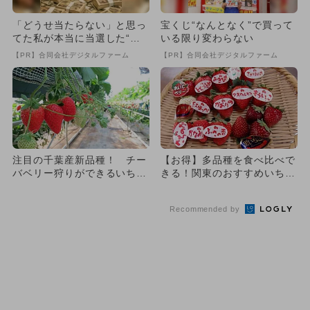
「どうせ当たらない」と思っ
宝くじ“なんとなく”で買って
てた私が本当に当選した“買
いる限り変わらない
い方”がこれ
【PR】合同会社デジタルファーム
【PR】合同会社デジタルファーム
注目の千葉産新品種！ チー
【お得】多品種を食べ比べで
バベリー狩りができるいちご
きる！関東のおすすめいちご
農園11選
狩りスポット
Recommended by