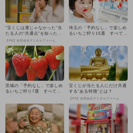
“宝くじは運じゃなかった”当
埼玉の「予約なし」で楽しめ
たる人の“共通点”を知っただ
るいちご狩り15選 すべて食
け
べ放題！
【PR】合同会社デジタルファーム
茨城の「予約なし」で楽しめ
宝くじが当たる人にだけ共通
るいちご狩り7選 すべて食
する“ある特徴”とは？
べ放題！
【PR】合同会社デジタルファーム