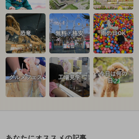
恐竜
無料・格安
雨の日OK
今日は何の
グルメフェス
工場見学
日？
あなたにオススメの記事