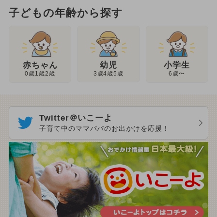
子どもの年齢から探す
幼児
赤ちゃん
小学生
3歳4歳5歳
0歳1歳2歳
6歳〜
Twitter＠いこーよ
子育て中のママパパのお出かけを応援！