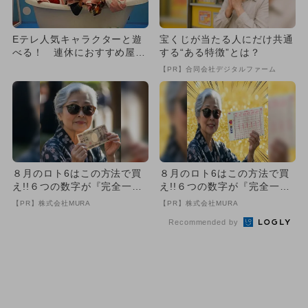
Eテレ人気キャラクターと遊
宝くじが当たる人にだけ共通
べる！ 連休におすすめ屋内
する“ある特徴”とは？
イベント
【PR】合同会社デジタルファーム
８月のロト6はこの方法で買
８月のロト6はこの方法で買
え!!６つの数字が『完全一
え!!６つの数字が『完全一
致』する方法
致』する方法
【PR】株式会社MURA
【PR】株式会社MURA
Recommended by