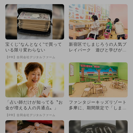
宝くじ“なんとなく”で買って
新宿区でしまじろうの人気プ
いる限り変わらない
レイパーク 遊びと学びがい
っぱい！
【PR】合同会社デジタルファーム
「占い師だけが知ってる〝お
ファンタジーキッズリゾート
金が増える人の共通点〟」
多摩に、期間限定で「しまじ
ろうプレイパーク」が登場！
【PR】合同会社デジタルファーム