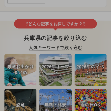
どんな記事をお探しですか？
兵庫県の記事を絞り込む
人気キーワードで絞り込む
厳選お出かけ
2026年オープ
2026年のイベ
まとめ
ン
ント
恐竜
無料・格安
雨の日OK