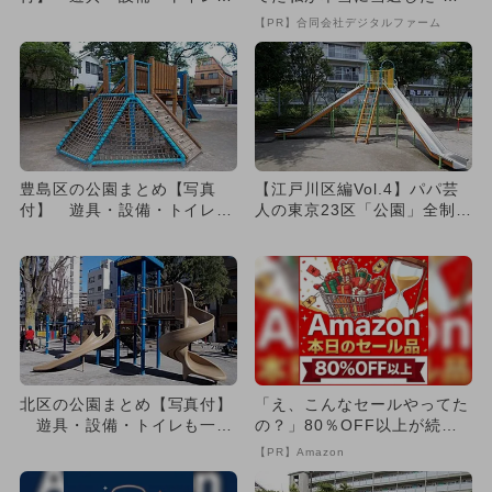
一挙紹介
い方”がこれ
【PR】合同会社デジタルファーム
豊島区の公園まとめ【写真
【江戸川区編Vol.4】パパ芸
付】 遊具・設備・トイレも
人の東京23区「公園」全制覇
一挙紹介
の旅
北区の公園まとめ【写真付】
「え、こんなセールやってた
遊具・設備・トイレも一挙
の？」80％OFF以上が続々
紹介
登場！Amazonの本気が...
【PR】Amazon