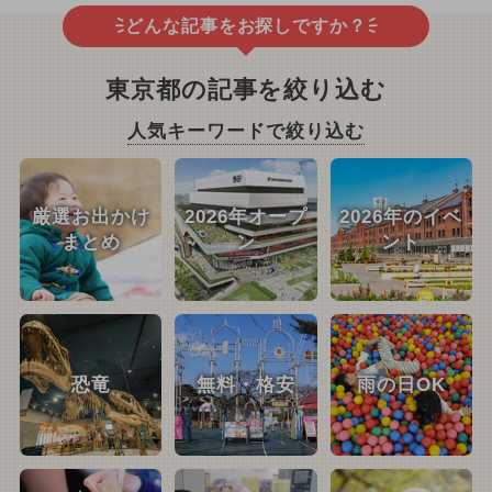
どんな記事をお探しですか？
東京都の記事を絞り込む
人気キーワードで絞り込む
厳選お出かけ
2026年オープ
2026年のイベ
まとめ
ン
ント
恐竜
無料・格安
雨の日OK