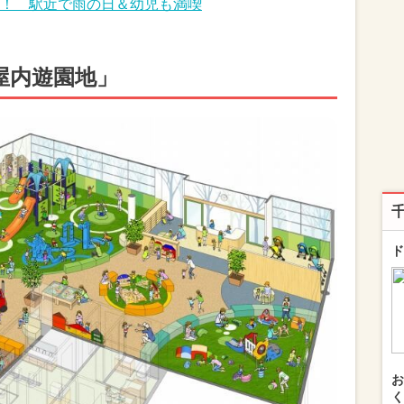
！ 駅近で雨の日＆幼児も満喫
屋内遊園地」
ド
お
く