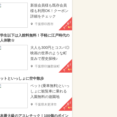
新規会員様も既存会員
様も利用OK！クーポン
詳細をチェック
クーポン
千葉県印西市
学生以下は入館料無料！手軽に江戸時代の
人体験☆
大人も300円とコスパ◎
映画の世界のような町
並みで歴史探検♪
クーポン
千葉県印旛郡栄町
ットといっしょに空中散歩
ペット(乗車無料)といっ
しょに観覧車に乗れる
入園無料の遊園地
クーポン
千葉県木更津市
本最大級のアスレチック！100個のポイン