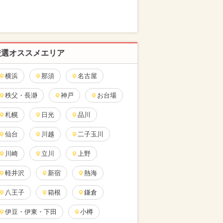
厳選オススメエリア
横浜
那須
名古屋
秩父・長瀞
神戸
お台場
札幌
日光
品川
仙台
川越
二子玉川
川崎
立川
上野
軽井沢
新宿
熱海
八王子
箱根
鎌倉
伊豆・伊東・下田
小樽