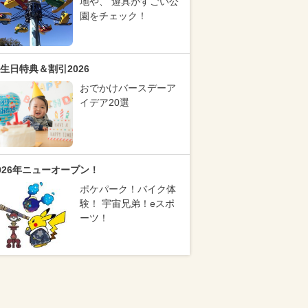
地や、 遊具がすごい公
園をチェック！
生日特典＆割引2026
おでかけバースデーア
イデア20選
026年ニューオープン！
ポケパーク！バイク体
験！ 宇宙兄弟！eスポ
ーツ！