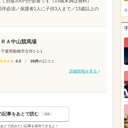
て別途200円が必要です（15歳未満は無料）
同伴必須／保護者1人に子供3人まで／13歳以上の
千
ＪＲＡ中山競馬場
千葉県船橋市古作1-1-1
4.5
/
39件
の口コミ
詳細情報を見る
の記事をあとで読む
118
、あとで読みたい記事を保存できるよ！