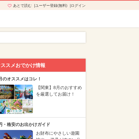
あとで読む
ユーザー登録(無料)
ログイン
オススメおでかけ情報
月のオススメはコレ！
【関東】8月のおすすめ
を厳選してお届け！
円・格安のお出かけガイド
お財布にやさしい遊園