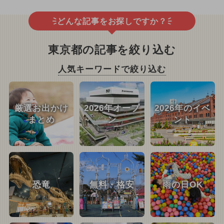
どんな記事をお探しですか？
東京都の記事を絞り込む
人気キーワードで絞り込む
厳選お出かけ
2026年オープ
2026年のイベ
まとめ
ン
ント
恐竜
無料・格安
雨の日OK