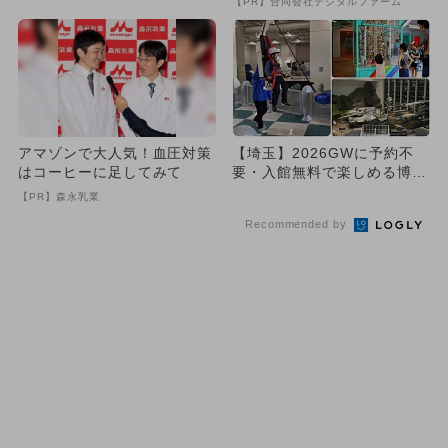
【PR】合同会社デジタルファーム
アマゾンで大人気！血圧対策
【埼玉】2026GWに予約不
はコーヒーに足してみて
要・入館無料で楽しめる博物
館＆科学館4選！イベント
【PR】森永乳業
＆...
Recommended by