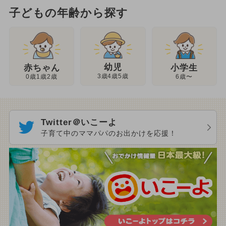
子どもの年齢から探す
幼児
赤ちゃん
小学生
3歳4歳5歳
0歳1歳2歳
6歳〜
Twitter＠いこーよ
子育て中のママパパのお出かけを応援！