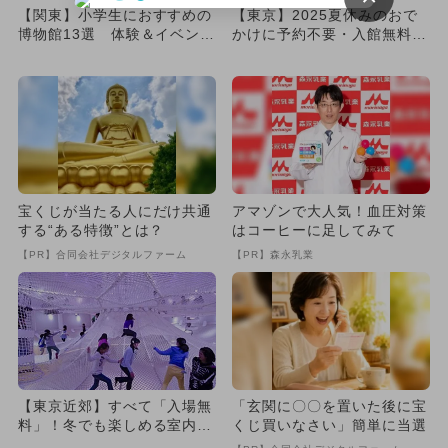
【関東】小学生におすすめの
【東京】2025夏休みのおで
博物館13選 体験＆イベント
かけに予約不要・入館無料で
も充実！
楽しめる博物館＆科学館21...
宝くじが当たる人にだけ共通
アマゾンで大人気！血圧対策
する“ある特徴”とは？
はコーヒーに足してみて
【PR】合同会社デジタルファーム
【PR】森永乳業
【東京近郊】すべて「入場無
「玄関に〇〇を置いた後に宝
料」！冬でも楽しめる室内ス
くじ買いなさい」簡単に当選
ポット9選 子連れ向け厳選♪