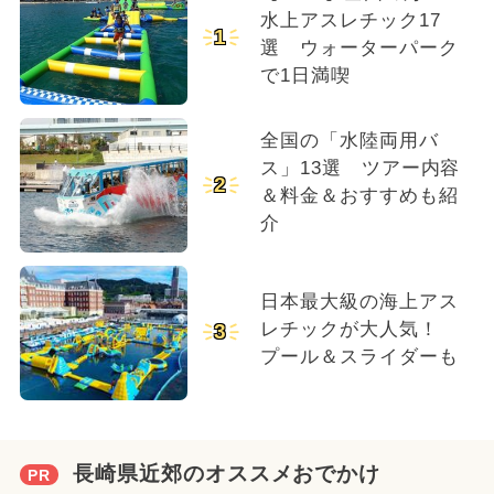
水上アスレチック17
1
選 ウォーターパーク
で1日満喫
全国の「水陸両用バ
ス」13選 ツアー内容
2
＆料金＆おすすめも紹
介
日本最大級の海上アス
レチックが大人気！
3
プール＆スライダーも
長崎県近郊のオススメおでかけ
PR