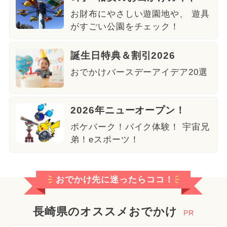
お財布にやさしい遊園地や、 遊具
がすごい公園をチェック！
誕生日特典＆割引2026
おでかけバースデーアイデア20選
2026年ニューオープン！
ポケパーク！バイク体験！ 宇宙兄
弟！eスポーツ！
おでかけ先に迷ったらココ！
長崎県のオススメおでかけ
PR