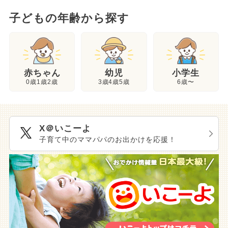
子どもの年齢から探す
幼児
赤ちゃん
小学生
3歳4歳5歳
0歳1歳2歳
6歳〜
X＠いこーよ
子育て中のママパパのお出かけを応援！