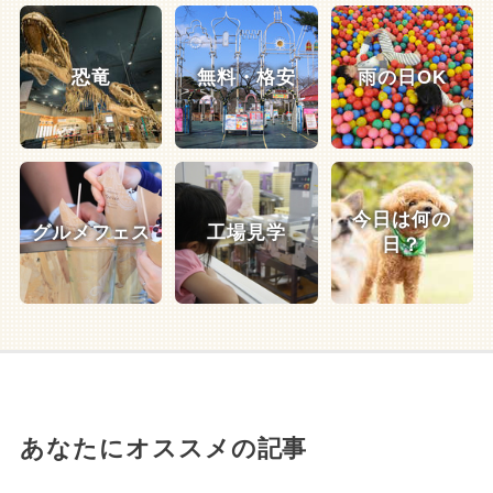
恐竜
無料・格安
雨の日OK
今日は何の
グルメフェス
工場見学
日？
あなたにオススメの記事