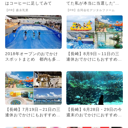
はコーヒーに足してみて
てた私が本当に当選した“買
い方”がこれ
【PR】森永乳業
【PR】合同会社デジタルファーム
2018年オープンのおでかけ
【長崎】8月9日～11日の三
スポットまとめ 都内も多
連休おでかけにもおすすめ！
数！
人気スポットランキング
【長崎】7月19日～21日の三
【長崎】6月28日・29日の今
連休おでかけにもおすすめ！
週末のおでかけにおすすめ！
人気スポットランキング
人気のスポットランキング