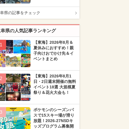
阜県の記事をチェック
岐阜県の人気記事ランキング
【東海】2026年8月＆
1
夏休みにおすすめ！親
子向けおでかけ先＆イ
ベントまとめ
【東海】2026年8月1
2
日・2日週末開催の無料
イベント18選 大規模夏
祭り＆花火大会も！
ポケモンのシーズンパ
3
スで15スキー場が滑り
放題！2026-27NSDキ
ッズプログラム募集開