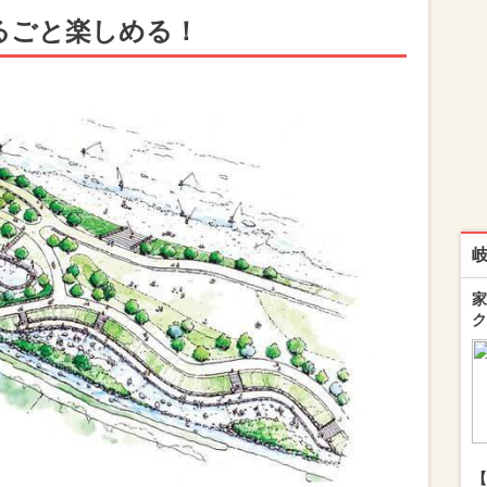
るごと楽しめる！
家
ク
【