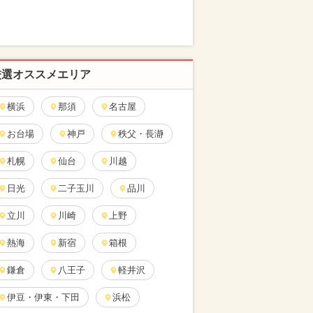
厳選オススメエリア
横浜
那須
名古屋
お台場
神戸
秩父・長瀞
札幌
仙台
川越
日光
二子玉川
品川
立川
川崎
上野
熱海
新宿
箱根
鎌倉
八王子
軽井沢
伊豆・伊東・下田
浜松