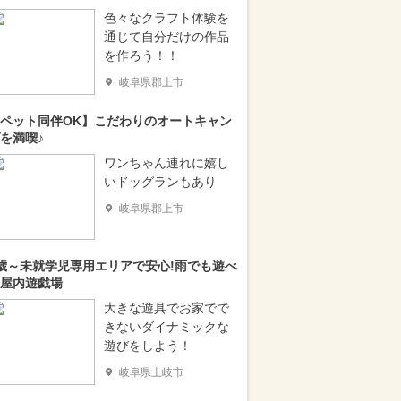
色々なクラフト体験を
通じて自分だけの作品
を作ろう！！
岐阜県郡上市
ペット同伴OK】こだわりのオートキャン
を満喫♪
ワンちゃん連れに嬉し
いドッグランもあり
岐阜県郡上市
歳～未就学児専用エリアで安心!雨でも遊べ
屋内遊戯場
大きな遊具でお家でで
きないダイナミックな
遊びをしよう！
岐阜県土岐市