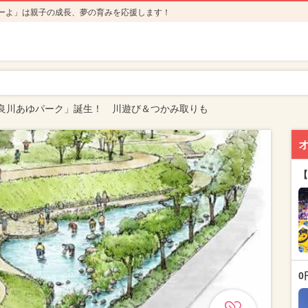
ーよ」は親子の成長、夢の育みを応援します！
良川あゆパーク」誕生！ 川遊び＆つかみ取りも
【
0