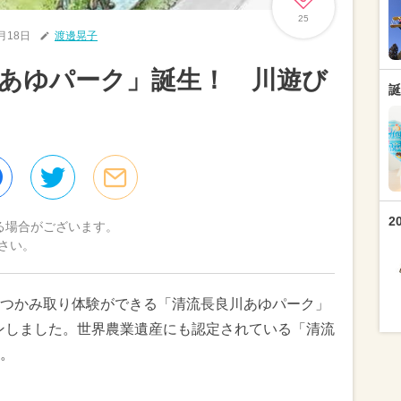
25
6月18日
渡邊晃子
あゆパーク」誕生！ 川遊び
誕
2
る場合がございます。
さい。
つかみ取り体験ができる「清流長良川あゆパーク」
プンしました。世界農業遺産にも認定されている「清流
。