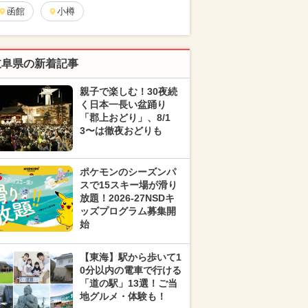
函館
小樽
岐阜県の新着記事
親子で楽しむ！30夜続
く日本一長い盆踊り
「郡上おどり」、8/1
3〜は徹夜おどりも
ポケモンのシーズンパ
スで15スキー場が滑り
放題！2026-27NSDキ
ッズプログラム募集開
始
【東海】駅から歩いて1
0分以内の電車で行ける
「道の駅」13選！ご当
地グルメ・体験も！