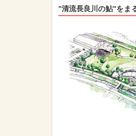
"清流長良川の鮎"をま