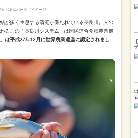
長良川あゆパーク（イメージ）
鮎が多く生息する清流が保たれている長良川。人の
わるこの「長良川システム」は国際連合食糧農業機
」は平成27年12月に世界農業遺産に認定されまし
【
プ
1
る