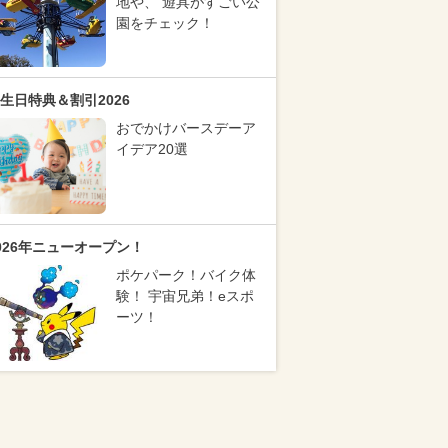
地や、 遊具がすごい公
園をチェック！
生日特典＆割引2026
おでかけバースデーア
イデア20選
026年ニューオープン！
ポケパーク！バイク体
験！ 宇宙兄弟！eスポ
ーツ！