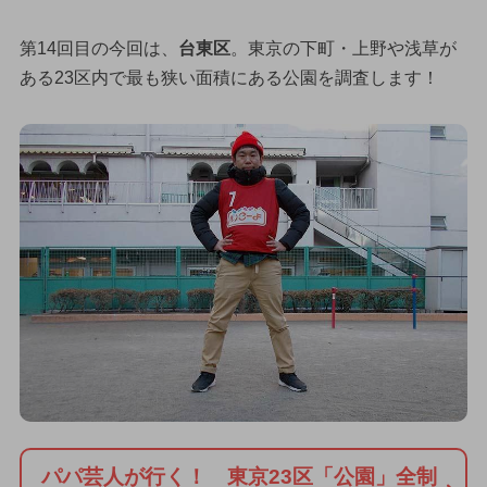
第14回目の今回は、
台東区
。東京の下町・上野や浅草が
ある23区内で最も狭い面積にある公園を調査します！
パパ芸人が行く！ 東京23区「公園」全制