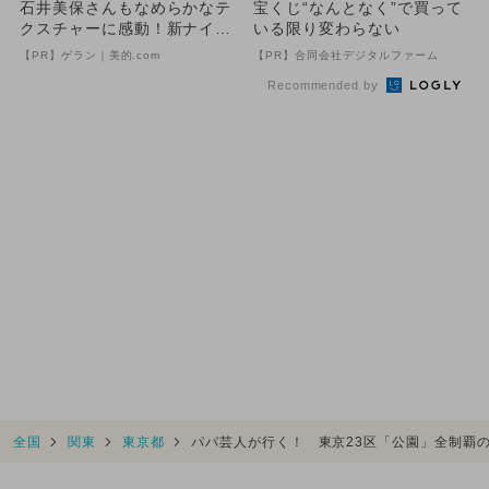
石井美保さんもなめらかなテ
宝くじ“なんとなく”で買って
クスチャーに感動！新ナイト
いる限り変わらない
ケア
【PR】ゲラン｜美的.com
【PR】合同会社デジタルファーム
Recommended by
全国
関東
東京都
パパ芸人が行く！ 東京23区「公園」全制覇