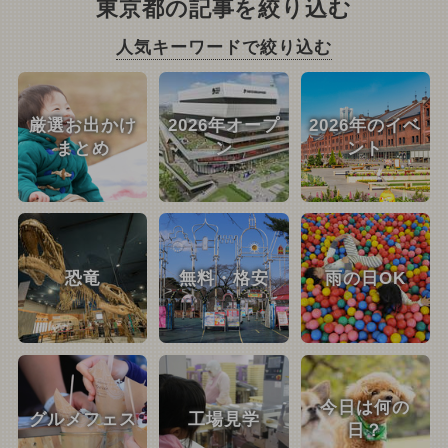
東京都の記事を絞り込む
人気キーワードで絞り込む
厳選お出かけ
2026年オープ
2026年のイベ
まとめ
ン
ント
恐竜
無料・格安
雨の日OK
今日は何の
グルメフェス
工場見学
日？