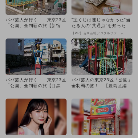
パパ芸人が行く！ 東京23区
“宝くじは運じゃなかった”当
「公園」全制覇の旅【新宿区
たる人の“共通点”を知っただ
編】
け
【PR】合同会社デジタルファーム
パパ芸人が行く！ 東京23区
パパ芸人の東京23区「公園」
「公園」全制覇の旅【目黒区
全制覇の旅！ 【豊島区編 V
編】
ol.2】