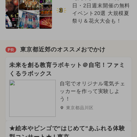
日・2日週末開催の無料
3
イベント20選 大規模夏
祭り＆花火大会も！
東京都近郊のオススメおでかけ
PR
未来を創る教育ラボキット＠自宅！ファミ
くるラボックス
自宅でオリジナル電気チェ
ッカーを作って実験しよ
う！
東京都品川区
★絵本やビンゴで"はじめて"あふれる体験
型コンサート★ | 東京