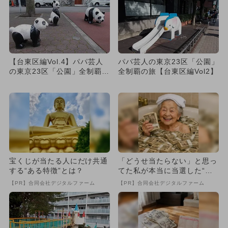
【台東区編Vol.4】パパ芸人
パパ芸人の東京23区「公園」
の東京23区「公園」全制覇の
全制覇の旅【台東区編Vol2】
旅
宝くじが当たる人にだけ共通
「どうせ当たらない」と思っ
する“ある特徴”とは？
てた私が本当に当選した“買
い方”がこれ
【PR】合同会社デジタルファーム
【PR】合同会社デジタルファーム