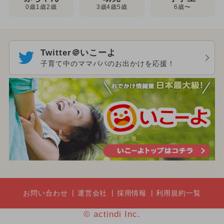
3歳4歳5歳
0歳1歳2歳
6歳〜
Twitter＠いこーよ
子育て中のママパパのお出かけを応援！
お問い合わせ
運営会社
採用情報
利用規約一覧
© actindi Inc.